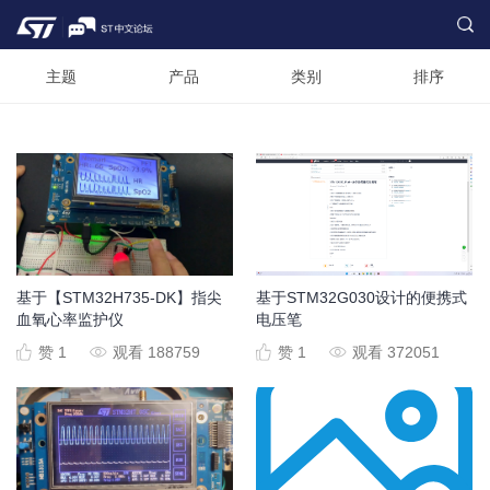
主题
产品
类别
排序
基于【STM32H735-DK】指尖
基于STM32G030设计的便携式
血氧心率监护仪
电压笔
赞 1
观看 188759
赞 1
观看 372051