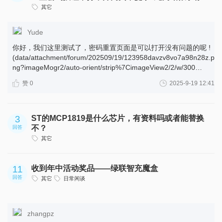
device 'serial@40007c00' is ready. Msg Service [master] demo
问题”
其它
started _id=0 Starting stm32h747i_disco with CPU frequency:
200 MHz m4 PLL1_P: 128000000 Hz m4 PLL1_Q: 64000000
Yude
Hz m4 PLL1_R: 128000000 Hz m4 PLL2_P: 76800000 Hz m4
PLL2_Q: 38400000 Hz m4 PLL2_R: 15360000 Hz PLL2_R =
你好，我们这里测试了，密码重置页面是可以打开没有问题的呢 !
64000000 [00:00:10.019,000] [1;31m stm32_sdmmc: Failed
(data/attachment/forum/202509/19/123958davzv8vo7a98n28z.p
to enable SDMMC domain clock [0m [00:00:10.019,000]
ng?imageMogr2/auto-orient/strip%7CimageView2/2/w/300
[1;31m stm32_sdmmc: failed to init clocks[0m /* m4
"image.png") 要不试一下清一下浏览器的cookie,或者重新重置，
赞 0
2025-9-19 12:41
SDMMC2 node */ &sdmmc2 { status = "okay"; compatible =
让系统重新发一下邮件再试试。 如果还是不行，可以私信我您的
"st,stm32-sdmmc"; clocks = , ; clock-names = "bus", "sdmmc";
邮箱，我们后台看看
bus-width = ; pinctrl-0 = < &sdmmc2_d0_pb14
&sdmmc2_d1_pb15 &sdmmc2_d2_pb3 &sdmmc2_d3_pb4
3
ST的MCP1819是什么芯片，有资料吗或者能替换
&sdmmc2_ck_pd6 &sdmmc2_cmd_pa0 >; pinctrl-names =
不？
回答
"default"; /* 如果沒有 Card Detect，可以移除這行 */ cd-gpios = ;
其它
disk-name = "SD"; }; // &clk_hse { // clock-frequency = ; // status
= "okay"; // }; // &clk_hsi48 { // status = "okay"; // }; // &pll { // div-
m = ; // mul-n = ; // div-p = ; // div-q = ; // div-r = ; // clocks = ; //
11
收到年中活动奖品——绿联智充魔盒
status = "okay"; // }; // &pll2 { // div-m = ; // mul-n = ; // div-p =
回答
其它
日常闲谈
;//ori div-p = ; // div-q = ; // div-r = ; // clocks = ; /* Assuming
25MHz HSE */ // status = "okay"; // };
zhangpz