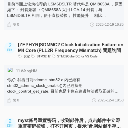
目前市面上较为推荐的 LSM6DSLTR 替代料是 QMI8658A ，原因
如下： 封装兼容 ：QMI8658A 采用 LGA-14 封装，与
LSM6DSLTR 相同，便于直接替换； 性能提升 ：相比
LSM6DSLTR，QMI8658A 在精度、灵敏度和温度稳定性方面表现
赞 0
2025-12-19 16:35
更优； 功耗更低 ：适合电池供电的便携设备，如智能手表、健身
追踪器等； 广泛兼容 ：除了替代 LSM6DSLTR，还可替代
BMI160、ICM-406 等常见六轴 IMU 传感器 。 因此，如果你在找
LSM6DSLTR 的“最好替代料”，QMI8658A 是目前市场上评价较
2
[ZEPHYR]SDMMC2 Clock Initialization Failure on
高、现货充足且性能更优的选择 。
M4 Core (PLL2R Frequency Mismatch) 問題詢問
回答
其它
STM32H7
STM32CubeIDE for VS Code
JJ WangHM
你好: 我看目前sdmmc_stm32.c 內已經有
stm32_sdmmc_clock_enable()內已經採用
clock_control_get_rate, 目前也是卡住在這邊無法獲取正確的
clock, m4 overlay中也已經移除pll2相關clock設定但是目前看起來
赞 0
2025-12-4 18:53
還是讀取異常問題 看起來M7/M4所讀取道的系統時鐘差異蠻多導
致。 Starting stm32h747i_disco with CPU frequency: 400 MHz
m7 PLL1_P: 400000000 Hz m7 PLL1_Q: 200000000 Hz m7
PLL1_R: 400000000 Hz m7 PLL2_P: 240000000 Hz m7
2
myst账号重置密码，收到邮件后，点击邮件中立即
PLL2_Q: 120000000 Hz m7 PLL2_R: 48000000 Hz UART
重置密码按钮，打不开网页，提示“此网站似乎存在
回答