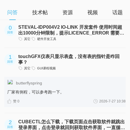
问答
技术帖
资源
视频
话题
0
STEVAL-IDP004V2 IO-LINK 开发套件 使用时间超
出10000分钟限制，提示LICENCE_ERROR 需要如
回答
何去获取永久LICENCE 权限
其它
硬件开发工具
1
touchGFX仪表只显示表盘，没有表的指针是咋回
事？
回答
其它
GUI课程视频
butterflyspring
厂家有例程，可以参考跑一下。
赞 0
2026-7-27 10:38
2
CUBECTL怎么下载，下载页面点击获取软件就跳出
登录界面，点击登录就回到获取软件界面，一直循
回答