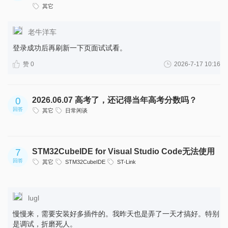
环，软件下载的入口到底在哪里？
其它
老牛洋车
登录成功后再刷新一下页面试试看。
赞 0
2026-7-17 10:16
0
2026.06.07 高考了，还记得当年高考分数吗？
回答
其它
日常闲谈
7
STM32CubeIDE for Visual Studio Code无法使用
回答
其它
STM32CubeIDE
ST-Link
lugl
慢慢来，需要安装好多插件的。我昨天也是弄了一天才搞好。特别
是调试，折磨死人。