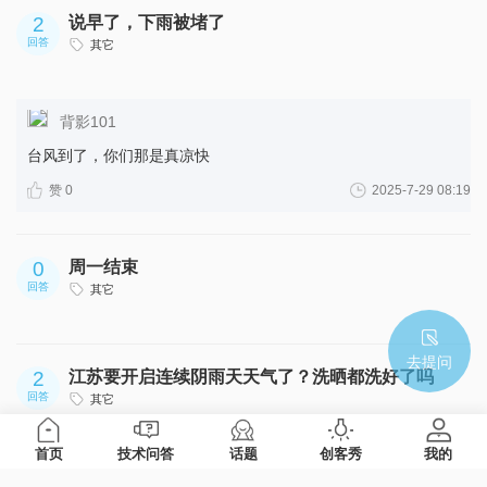
2
说早了，下雨被堵了
回答
其它
背影101
台风到了，你们那是真凉快
赞 0
2025-7-29 08:19
0
周一结束
回答
其它
去提问
2
江苏要开启连续阴雨天天气了？洗晒都洗好了吗
回答
其它
首页
技术问答
话题
创客秀
我的
背影101