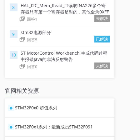
HAL_I2C_Mem_Read_IT读取INA226多个寄
8
存器只有第一个寄存器是对的，其他全为0XFF
未解决
回答
1
stm32电源部分
9
已解决
回答
5
ST MotorControl Workbench 生成代码过程
10
中报错Java的非法反射警告
未解决
回答
0
官网相关资源
STM32F0x0 超值系列
STM32F0x1系列：最新成员STM32F091