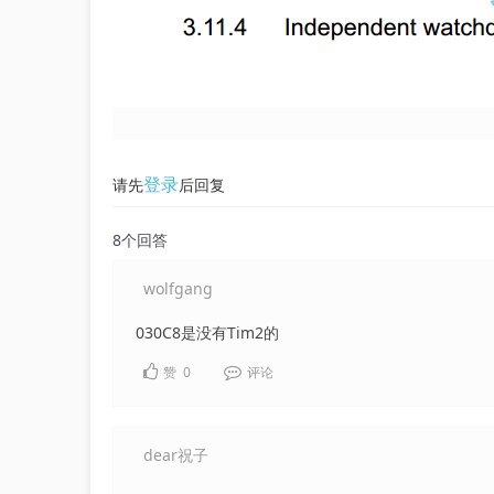
登录
请先
后回复
8个回答
wolfgang
030C8是没有Tim2的
赞
0
评论
dear祝子