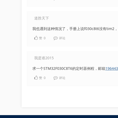
道胜天下
我也遇到这种情况了，手册上说f030c8t6没有ti
赞
0
评论
我是谁2015
求一个STM32F030C8T6的定时器例程，邮箱
19644
赞
0
评论