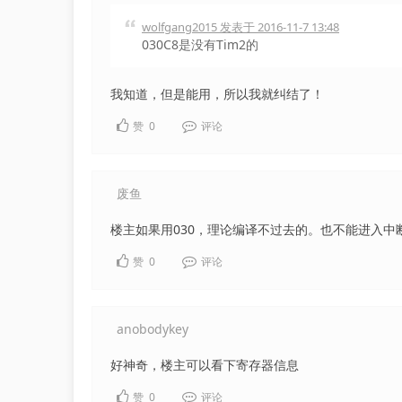
wolfgang2015 发表于 2016-11-7 13:48
030C8是没有Tim2的
我知道，但是能用，所以我就纠结了！
赞
0
评论
废鱼
楼主如果用030，理论编译不过去的。也不能进入
赞
0
评论
anobodykey
好神奇，楼主可以看下寄存器信息
赞
0
评论