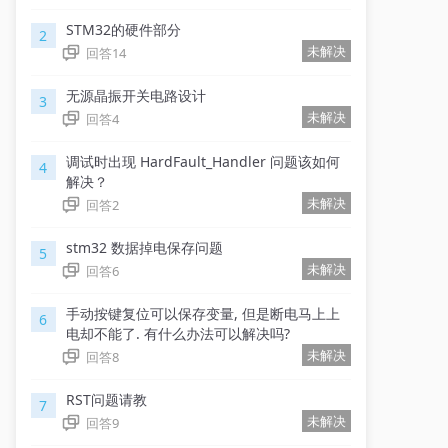
STM32的硬件部分
2
未解决
回答
14
无源晶振开关电路设计
3
未解决
回答
4
调试时出现 HardFault_Handler 问题该如何
4
解决？
未解决
回答
2
stm32 数据掉电保存问题
5
未解决
回答
6
手动按键复位可以保存变量, 但是断电马上上
6
电却不能了. 有什么办法可以解决吗?
未解决
回答
8
RST问题请教
7
未解决
回答
9