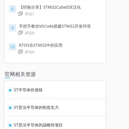
【经验分享】STM32CubeIDE汉化
8
评论
1
手把手教你VSCode搭建STM32开发环境
9
评论
0
RTOS在STM32中的应用
10
评论
0
官网相关资源
ST半导体价值链
ST意法半导体的制造实力
ST意法半导体的战略性项目