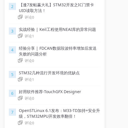
【逢7发帖赢大礼】STM32开发之IC门禁卡
2
UID读取方法！
评论
0
实战经验 | Keil工程使用NEAI库的异常问题
3
评论
1
经验分享 | FDCAN数据段波特率增加后发送
4
失败的问题分析
评论
0
STM32几种流行开发环境的优缺点
5
评论
1
好用软件推荐-TouchGFX Designer
6
评论
0
OpenSTLinux 6.1发布：M33-TD加持+安全升
7
级，STM32MPU开发效率翻倍！
评论
0