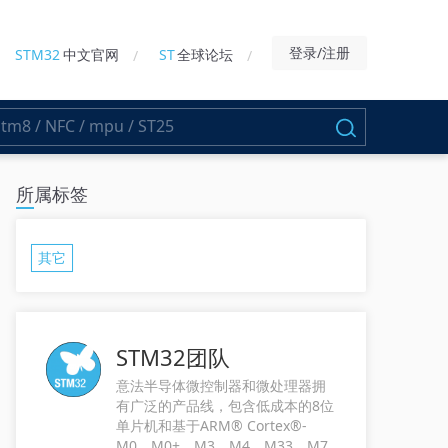
登录/注册
STM32
中文官网
ST
全球论坛
所属标签
其它
STM32团队
意法半导体微控制器和微处理器拥
有广泛的产品线，包含低成本的8位
单片机和基于ARM® Cortex®-
M0、M0+、M3、M4、M33、M7