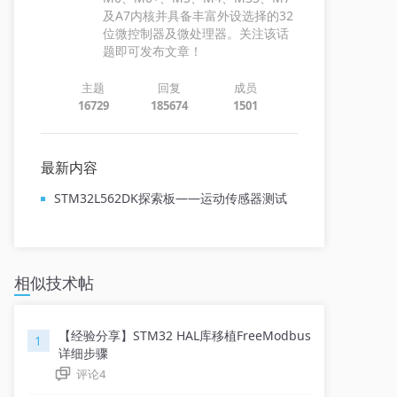
及A7内核并具备丰富外设选择的32
位微控制器及微处理器。关注该话
题即可发布文章！
主题
回复
成员
16729
185674
1501
最新内容
STM32L562DK探索板——运动传感器测试
相似技术帖
【经验分享】STM32 HAL库移植FreeModbus
1
详细步骤
评论
4