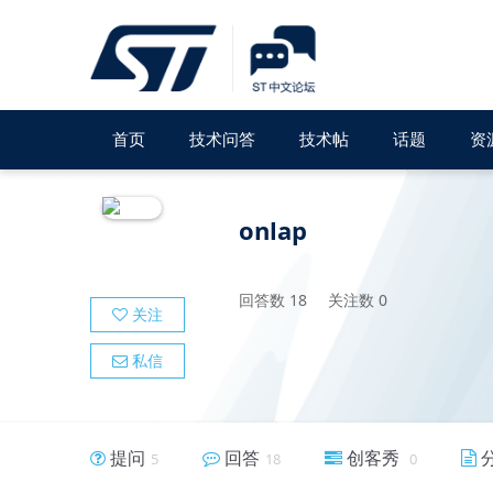
首页
技术问答
技术帖
话题
资
onlap
回答数
18
关注数
0
关注
私信
提问
回答
创客秀
5
18
0