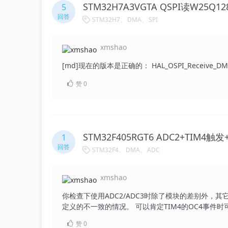
STM32H7A3VGTA QSPI读W25Q
5
回答
STM32H7
DMA
SPI
xmshao
[md]现在的版本是正确的： HAL_OSPI_R
赞
0
1
回答
STM32F4
DMA
ADC
xmshao
你检查下使用ADC2/ADC3时除了模块的差别外，
定义的不一致的情况。 可以肯定TIM4的OC4事件时可以
块，DMA循环搬运结果，程序运行可控。 尽量使用C
赞
0