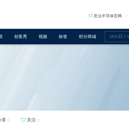
ST
意法半导体官网
源
创客秀
视频
标签
积分商城
分享
关注
0
0