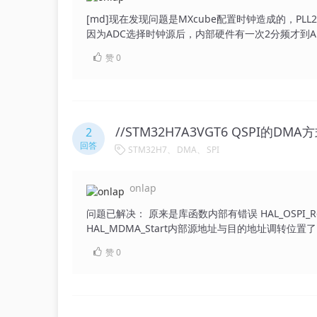
[md]现在发现问题是MXcube配置时钟造成的，PLL
因为ADC选择时钟源后，内部硬件有一次2分频才到AD
正确了 LL_RCC_PLL2P_Enable();//使能PLL2P 100MH
赞
0
LL_RCC_PLL2_SetVCOInputRange(LL_RCC_PLLINP
LL_RCC_PLL2_SetVCOOutputRange(LL_RCC_PLLVC
LL_RCC_PLL2_SetN(150);//2MHz*150=300MHz LL_
LL_RCC_PLL2_SetQ(2);//300MHz/2=150MHz LL_RC
LL_RCC_PLL2_Enable();//使能PLL2外设时钟 / Wait till PLL
//STM32H7A3VGT6 QSPI的D
2
置后单一通道采样速率可以达到7MSPS(双重同步模
回答
STM32H7
DMA
SPI
到14MSPS(7MSPS×2)，不清楚是什么原因 双重交替采
有数据，速度就是14MSPS,但是CDR这个16：3
DMA模式下，必须将ADC1和ADC2的数据转运完成
onlap
决定的，所以还是7MSPS，无法达到14MSPS(7MSPS
比,频率7MHz)触发ADC1，8位采样率,采样速度7MS
问题已解决： 原来是库函数内部有错误 HAL_OSPI_Rece
位有效8位数据，奇数位全部为0的数组 使用TIM1的更
HAL_MDMA_Start内部源地址与目的地址调转位置了
度7MSPS,使用DMA1_Stream1,采用8位数据
赞
0
MDMA_Channel1拷贝数据， 将ADC2的采
ADC2数组的第0位， 将ADC1的采样数据作为目的
的第1位， 进行数据拷贝，意思是将ADC2的采样数
了ADC1+ADC2按照采样时间排序的数组数据，等效
样