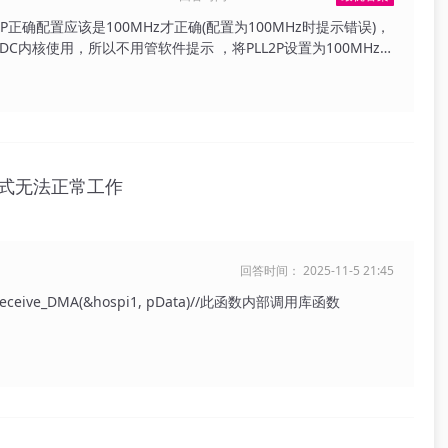
2P正确配置应该是100MHz才正确(配置为100MHz时提示错误)，
C内核使用，所以不用管软件提示 ，将PLL2P设置为100MHz就
z to ADC
UTRANGE_2_4);
ORANGE_WIDE); LL_RCC_PLL2_SetM(4);//HSE/4=2MHz
RCC_PLL2_SetP(3);//300MHz/3=100MHz
C_PLL2_SetR(2);//300MHz/2=150MHz
 is ready / while(LL_RCC_PLL2_IsReady() != 1) { } 这样配
MA方式无法正常工作
式每个单一通道也可以达到7MSPS) 但是双重交替采样模式无法达
样DMA也出现以下问题，不清楚是什么原因 如果这两个位置
1位置都是0，不清楚是什么原因 因为双重交替采样模式使用一个
之后才能进行新的数据转换，所以ADC速度为ADC1+ADC2的时间
回答时间： 2025-11-5 21:45
×2) 最后获取14MSPS采样的方法如下 使用TIM1的CC(50%占空
PS,使用DMA1_Stream0,采用16位数据宽度，获得一个偶数位置
ive_DMA(&hospi1, pData)//此函数内部调用库函数
新事件(50%占空比,频率7MHz)触发ADC2，8位采样率,采样速
宽度，获得一个有效8位数据的数组 然后暂停数据采样，使用
样数据作为源地址，8位数据宽度，地址指针递增1字节，起始地址为
地址，数据宽度为8位，地址指针递增2字节，起始位置ADC1数组
据拷贝到ADC1数组的奇数位置，覆盖数据全为0的位置 最后获得
采样率为14MSPS 然后进行数据处理和显示，完成之后再开始采