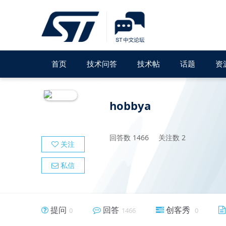
首页
技术问答
技术帖
话题
资
hobbya
回答数
1466
关注数
2
关注
私信
提问
回答
创客秀
0
1466
0