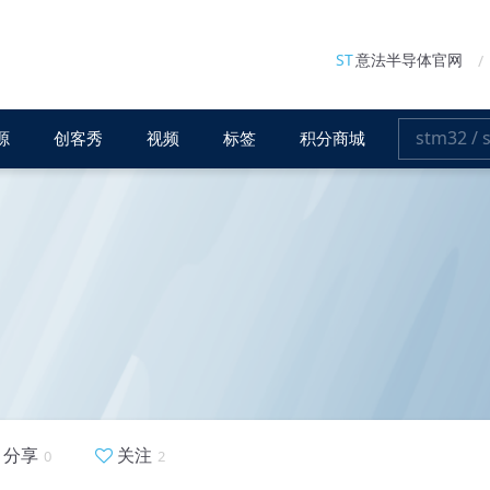
ST
意法半导体官网
源
创客秀
视频
标签
积分商城
分享
关注
0
2