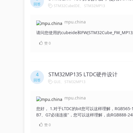
回答
STM32CubeIDE
STM32MP13
mpu.china
请问您使用的cubeide和FW(STM32Cube_FW_MP1
赞
0
STM32MP135 LTDC硬件设计
4
回答
GUI
STM32MP13
mpu.china
您好， 1.对于LTDC的bit您可以这样理解，RGB565-16bits
B7、G7必须连接"，您可以这样理解，由RGB888-24
G、B的高5位、高6位、高5位。 3.R、G、B高低位对LTDC颜色显示的影响可以这样理解： "255" = 1111 1111 此时
赞
0
对应的颜色为红色，若舍弃掉高位（相当于您原理图中不连接R7