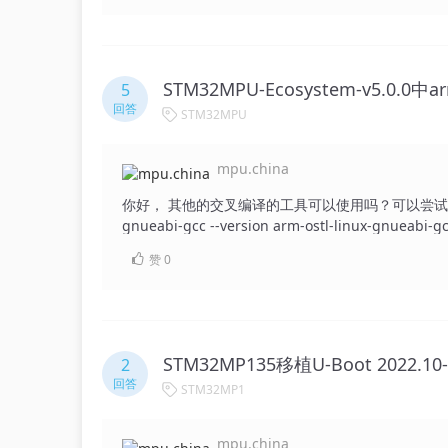
STM32MPU-Ecosystem-v5.0.0中
5
回答
STM32MPU
mpu.china
你好， 其他的交叉编译的工具可以使用吗？可以尝试重新安装S
gnueabi-gcc --version arm-ostl-linux-gnueabi-gc
Foundation, Inc. This is free software; see the source for copyin
赞
0
even for MERCHANTABILITY or FITNESS FOR A PARTICULAR PURPOSE. $ a
gdb (GDB) 13.1 Copyright (C) 2023 Free Software
later <http://gnu.org/licenses/gpl.html> This is 
There is NO WARRANTY, to the extent permitted 
details. This GDB was configured as "--host=x86_
STM32MP135移植U-Boot 2022.10-s
2
"show configuration" for configuration details. F
回答
STM32MP1
<https://www.gnu.org/software/gdb/bugs/>. Fi
online at: <http://www.gnu.org/software/gdb/documentation/>. For help, type "help". Type "apropos word"
to search for commands related to "word". (gdb)
mpu.china