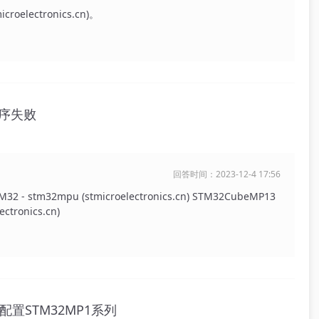
electronics.cn)。
程序失败
回答时间：2023-12-4 17:56
32 - stm32mpu (stmicroelectronics.cn) STM32CubeMP13
ectronics.cn)
置STM32MP1系列