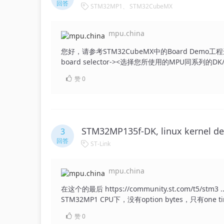
回答
STM32MP1
STM32CubeMX
mpu.china
您好，请参考STM32CubeMX中的Board Demo工程进行配
board selector-><选择您所使用的MPU同系列的D
选择STM32MP135F-DK），生成默认工程。 另外
赞
0
核，STM32MP15为A核+M核。若您想使用STM3
样”。 供您参考： 1.LTDC internal peripheral - stm32
configuration - stm32mpu (stmicroelectronics.cn
STM32MP135f-DK, linux kernel 
3
回答
ST-Link
mpu.china
在这个的最后 https://community.st.com/t5/st
STM32MP1 CPU下，没有option bytes，只有one
只能老老实实去重新编译 loader ， optee 了，编
赞
0
果刷到板子上，好烦。