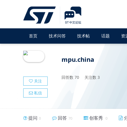
首页
技术问答
技术帖
话题
资
mpu.china
回答数
70
关注数
3
关注
私信
提问
回答
创客秀
0
70
0