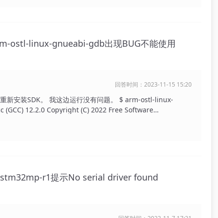
arm-ostl-linux-gnueabi-gdb出现BUG不能使用
回答时间：2023-11-15 15:20
DK。 我这边运行没有问题。 $ arm-ostl-linux-
c (GCC) 12.2.0 Copyright (C) 2022 Free Software
g conditions. There is NO warranty; not
rm-ostl-linux-gnueabi-gdb GNU
 Foundation, Inc. License GPLv3+: GNU GPL version 3 or
free software: you are free to change and redistribute it.
by law. Type "show copying" and "show warranty" for
64-ostl_sdk-linux --target=arm-ostl-linux-gnueabi". Type
tm32mp-r1提示No serial driver found
or bug reporting instructions, please see:
nd the GDB manual and other documentation resources