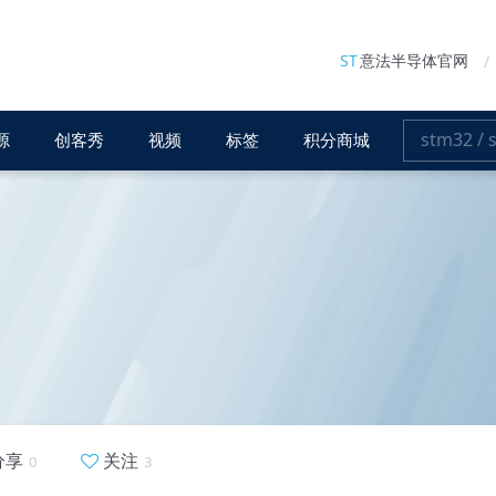
ST
意法半导体官网
源
创客秀
视频
标签
积分商城
分享
关注
0
3