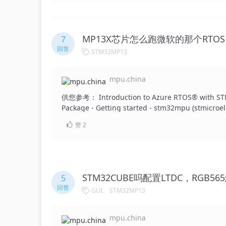
时颜色会明显发生改变。 若舍弃低位，如1111 1111变为1111 1110 = “254”，此时颜色不会明显发生改变。 综上，
对于LTDC的硬件设计，R、G、B的高位都是必须
MP13X芯片怎么跑微软的那个RTO
7
回答
STM32MP13
mpu.china
供您参考： Introduction to Azure RTOS® with STM
Package - Getting started - stm32mpu (stmicroel
赞
2
STM32CUBE吗配置LTDC，RGB
5
回答
GUI
STM32MP13
mpu.china