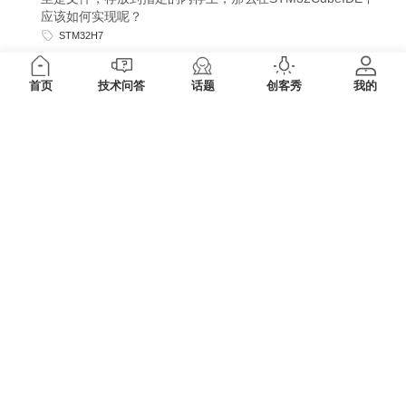
应该如何实现呢？
STM32H7
首页
技术问答
话题
创客秀
我的
LAT1645 使用EMM和EML中间层生成STM32H7RS
的外部Flash Loader
本文档会从STM32CubeMX开始，基于STM32H7S78-DK开
发板，使用EMM和EML中间层生成外部Flash Loader，方便
大家参考该文档制作自己的外部Flash Loader。
STM32H7
经验分享 | LAT1646 一个关于STM32U5 OTFDEC加
密数据的问题
客户反馈在调用OTFDEC加密数据后，显示器显示外部Flash
存储的图片会出现撕裂现象。
STM32U5