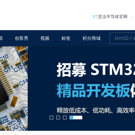
ST
意法半导体官网
源
创客秀
视频
标签
积分商城