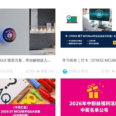
STM32 GUI 图形方案，带你解锁嵌入式界面开发新思路
MCU-管管
赞0
观看 141
STMCU-管管
赞1