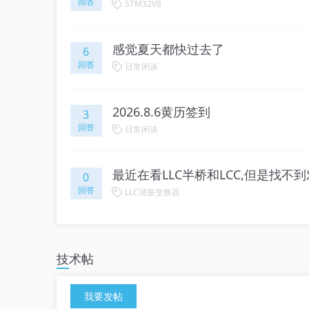
回答
STM32V8
感觉夏天都快过去了
6
回答
日常闲谈
2026.8.6黄历签到
3
回答
日常闲谈
最近在看LLC半桥和LCC,但是找不
0
回答
LLC谐振变换器
技术帖
我要发帖