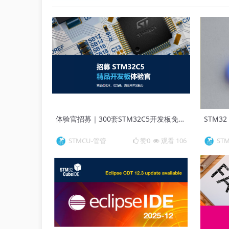
体验官招募｜300套STM32C5开发板免费试用，千元现金奖励等你来拿！
STMCU-管管
赞0
观看 106
ST