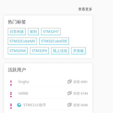
查看更多
热门标签
日常闲谈
签到
STM32H7
STM32CubeMX
STM32CubeIDE
STM32N6
STM32F4
线上活动
开发板
STM32G4
活跃用户
1
linghz
回答
6991
2
lxl666
回答
6744
3
STMCU小助手
回答
6046