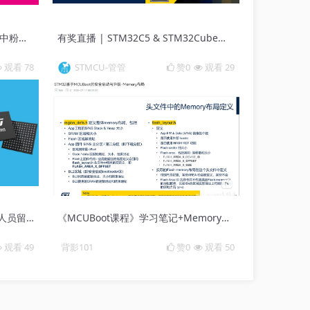
【获奖公布】2026 ST中文论坛年中粉丝福利中奖名单&奖品发放公示
有奖直播 | STM32C5 & STM32Cube生态系统更新：开启高性价比开发新体验
观看 78
STMCU-管管
赞0
观看 29
STM32H5系列新品发布，为开发人员留出更多拓展空间
《MCUBoot课程》学习笔记+Memory布局
观看 49
背影101
赞0
观看 50