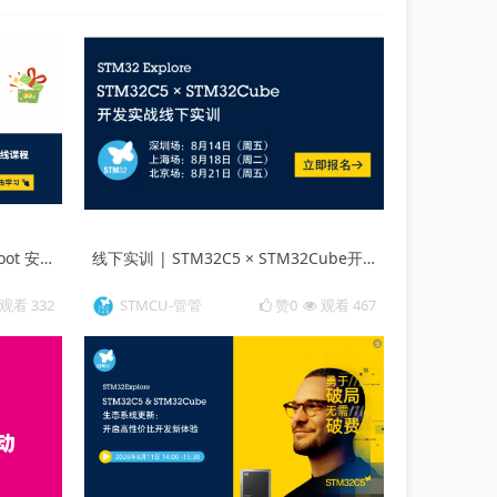
学习有奖 | 打卡《STM32 MCUBoot 安全启动与固件升级》课程，筑牢固件安全能力
线下实训 | STM32C5 × STM32Cube开发实战
观看 332
STMCU-管管
赞0
观看 467