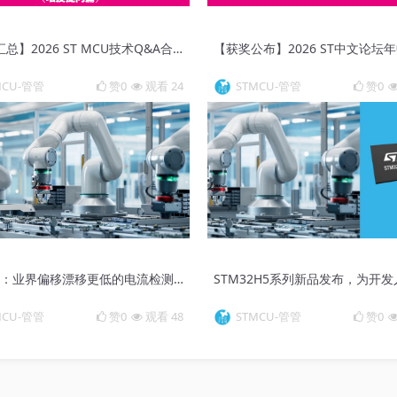
【干货汇总】2026 ST MCU技术Q&A合集（坛友提问篇）
MCU-管管
赞0
观看 24
STMCU-管管
赞0
TSC240：业界偏移漂移更低的电流检测放大器
MCU-管管
赞0
观看 48
STMCU-管管
赞0