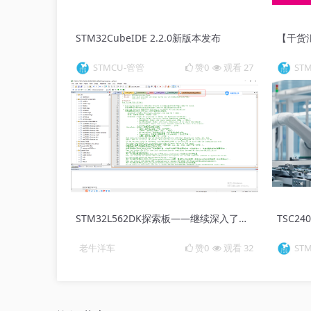
STM32CubeIDE 2.2.0新版本发布
STMCU-管管
赞0
观看 27
ST
STM32L562DK探索板——继续深入了解Audio Play的工作流程
老牛洋车
赞0
观看 32
ST