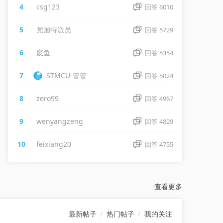
4
csg123
回答
6010
5
党国特派员
回答
5729
6
废鱼
回答
5354
7
STMCU-管管
回答
5024
8
zero99
回答
4967
9
wenyangzeng
回答
4829
10
feixiang20
回答
4755
查看更多
最新帖子
热门帖子
我的关注