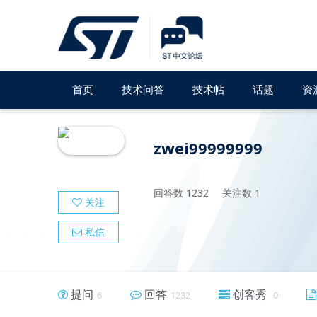
首页
技术问答
技术帖
话题
资
zwei99999999
回答数
1232
关注数
1
关注
私信
提问
回答
创客秀
6
1232
0