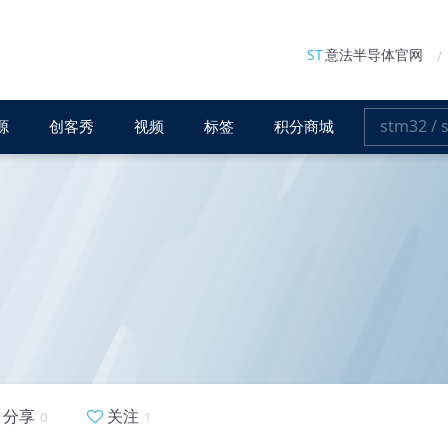
ST
意法半导体官网
源
创客秀
视频
标签
积分商城
分享
关注
0
1