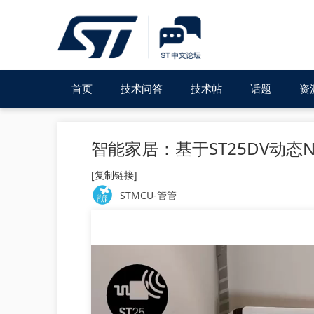
首页
技术问答
技术帖
话题
资
智能家居：基于ST25DV动态
[复制链接]
STMCU-管管