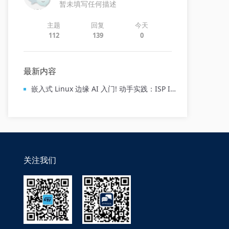
暂未填写任何描述
主题
回复
今天
112
139
0
最新内容
嵌入式 Linux 边缘 AI 入门! 动手实践：ISP IQTune工具使用
关注我们