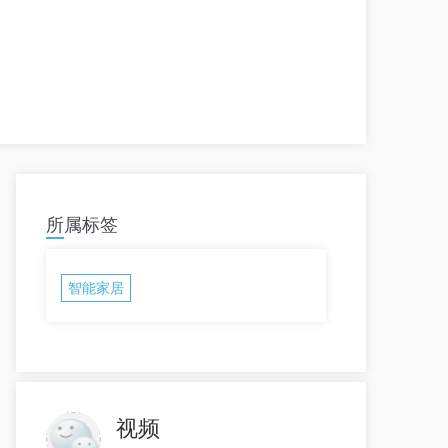
2022-01-10
基于ST25 NFC技术的智能家居演示
——智能空调，洗衣机，净水器，
咖啡机，TV, LED灯带，智能冰
2021-10-25
箱......
所属标签
智能家居
视频