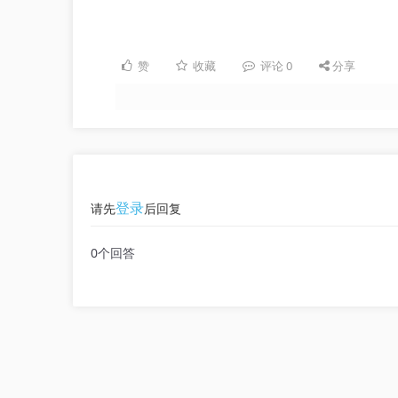
赞
收藏
评论
0
分享
登录
请先
后回复
0个回答