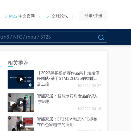
登录/注册
STM32
中文官网
ST
全球论坛
相关推荐
【2022黑客松参赛作品集】走走停
停团队-基于STM32H735的智能家
居主控
2022-09-27
智能家居：智能冰箱对食品的识别
与管理
2022-06-16
智能家居：ST25DV 动态NFC标签
在白色家电中的应用