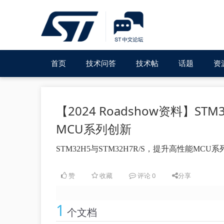
首页
技术问答
技术帖
话题
资
【2024 Roadshow资料】STM
MCU系列创新
STM32H5与STM32H7R/S，提升高性能MCU
赞
收藏
评论
0
分享
1
个文档