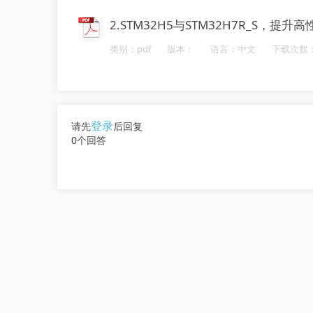
2.STM32H5与STM32H7R_S，提升
类别：pdf
版本：
语言：中文
下载次数：
登录
请先
后回复
0个回答