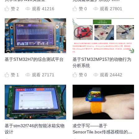
Monitoring System)
赞 2
观看 41216
赞 0
观看 27801
基于STM32H7的综合测试平台
基于STM32MP157的动物行为
分析系统
赞 1
观看 27171
赞 0
观看 24442
基于stm32f746的智能冰箱实物
凌空手写——基于
设计
SensorTile.box传感器模组的空
中手写输入法