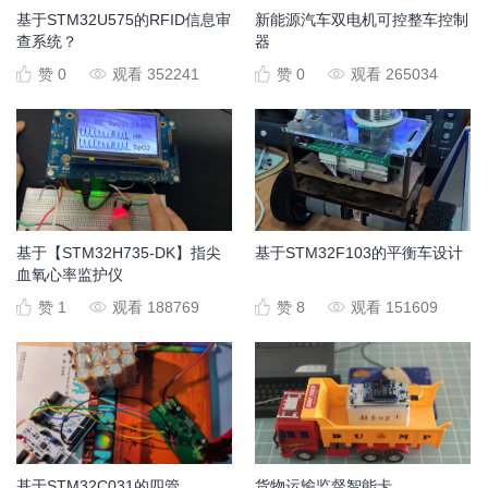
基于STM32U575的RFID信息审
新能源汽车双电机可控整车控制
查系统？
器
赞 0
观看 352241
赞 0
观看 265034
基于【STM32H735-DK】指尖
基于STM32F103的平衡车设计
血氧心率监护仪
赞 1
观看 188769
赞 8
观看 151609
基于STM32C031的四管
货物运输监督智能卡