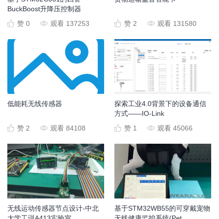
BuckBoost升降压控制器
赞 0
观看 137253
赞 2
观看 131580
低能耗无线传感器
探索工业4.0背景下的设备通信
方式——IO-Link
赞 2
观看 84108
赞 1
观看 45066
无线运动传感器节点设计-中北
基于STM32WB55的可穿戴宠物
大学工训A413实验室
无线健康监护系统(Pet