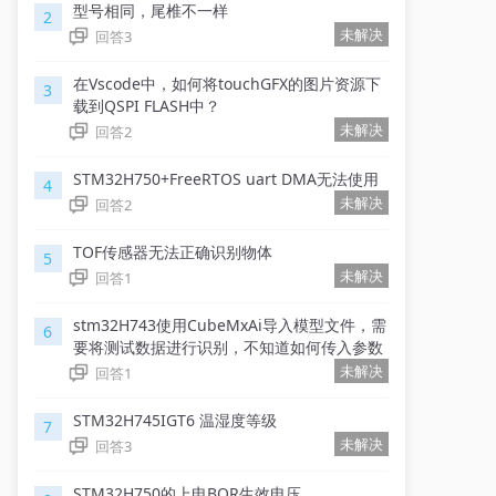
型号相同，尾椎不一样
2
未解决
回答
3
在Vscode中，如何将touchGFX的图片资源下
3
载到QSPI FLASH中？
未解决
回答
2
STM32H750+FreeRTOS uart DMA无法使用
4
未解决
回答
2
TOF传感器无法正确识别物体
5
未解决
回答
1
stm32H743使用CubeMxAi导入模型文件，需
6
要将测试数据进行识别，不知道如何传入参数
未解决
回答
1
STM32H745IGT6 温湿度等级
7
未解决
回答
3
STM32H750的上电BOR生效电压