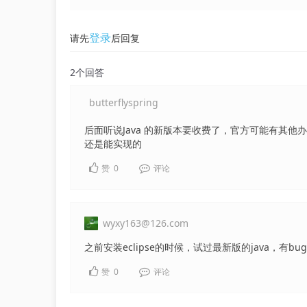
登录
请先
后回复
2个回答
butterflyspring
后面听说Java 的新版本要收费了，官方可能有其
还是能实现的
赞
0
评论
wyxy163@126.com
之前安装eclipse的时候，试过最新版的java，有
赞
0
评论