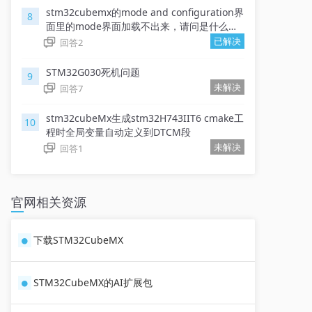
stm32cubemx的mode and configuration界
8
面里的mode界面加载不出来，请问是什么问
题？
已解决
回答
2
STM32G030死机问题
9
未解决
回答
7
stm32cubeMx生成stm32H743IIT6 cmake工
10
程时全局变量自动定义到DTCM段
未解决
回答
1
官网相关资源
下载STM32CubeMX
STM32CubeMX的AI扩展包