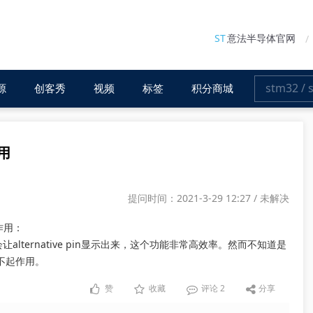
ST
意法半导体官网
源
创客秀
视频
标签
积分商城
用
提问时间：2021-3-29 12:27 / 未解决
起作用：
会让alternative pin显示出来，这个功能非常高效率。然而不知道是
键不起作用。
赞
收藏
评论
2
分享