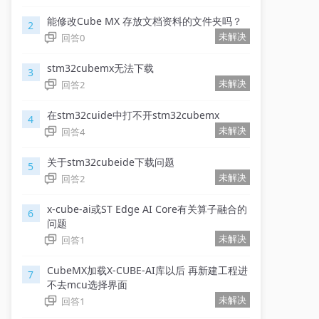
能修改Cube MX 存放文档资料的文件夹吗？
2
未解决
回答
0
stm32cubemx无法下载
3
未解决
回答
2
在stm32cuide中打不开stm32cubemx
4
未解决
回答
4
关于stm32cubeide下载问题
5
未解决
回答
2
x-cube-ai或ST Edge AI Core有关算子融合的
6
问题
未解决
回答
1
CubeMX加载X-CUBE-AI库以后 再新建工程进
7
不去mcu选择界面
未解决
回答
1