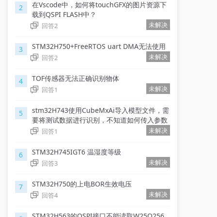
在Vscode中，如何将touchGFX的图片资源下
2
载到QSPI FLASH中？
未解决
回答
2
STM32H750+FreeRTOS uart DMA无法使用
3
未解决
回答
2
TOF传感器无法正确识别物体
4
未解决
回答
1
stm32H743使用CubeMxAi导入模型文件，需
5
要将测试数据进行识别，不知道如何传入参数
未解决
回答
1
STM32H745IGT6 温湿度等级
6
未解决
回答
3
STM32H750的上电BOR生效电压
7
未解决
回答
4
STM32H563的QSPI接口不能读取W25Q256