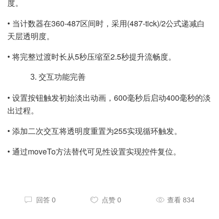
度。
• 当计数器在360-487区间时，采用(487-tick)/2公式递减白
天层透明度。
• 将完整过渡时长从5秒压缩至2.5秒提升流畅度。
交互功能完善
• 设置按钮触发初始淡出动画，600毫秒后启动400毫秒的淡
出过程。
• 添加二次交互将透明度重置为255实现循环触发。
• 通过moveTo方法替代可见性设置实现控件复位。
回答 0
点赞 0
查看 834