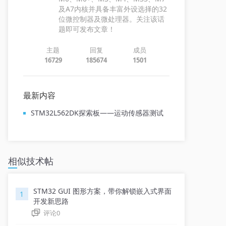
及A7内核并具备丰富外设选择的32
位微控制器及微处理器。关注该话
题即可发布文章！
主题
回复
成员
16729
185674
1501
最新内容
STM32L562DK探索板——运动传感器测试
相似技术帖
STM32 GUI 图形方案，带你解锁嵌入式界面
1
开发新思路
评论
0