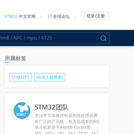
登录/注册
STM32
中文官网
ST
全球论坛
所属标签
STM32F7
GUI(人机界面)
STM32团队
意法半导体微控制器和微处理器拥
有广泛的产品线，包含低成本的8位
单片机和基于ARM® Cortex®-
M0、M0+、M3、M4、M33、M7