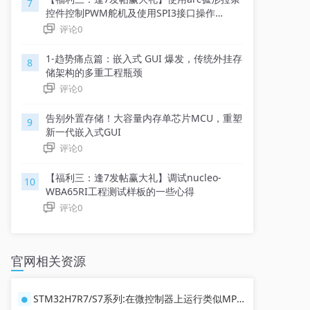
7
控件控制PWM舵机及使用SPI3接口操作
NRF24L01模块进行无线通信
评论
0
1-趋势痛点篇：嵌入式 GUI 爆发，传统外挂存
8
储架构的多重工程瓶颈
评论
0
告别外置存储！大容量内存单芯片MCU，重塑
9
新一代嵌入式GUI
评论
0
【福利三：逢7发帖赢大礼】调试nucleo-
10
WBA65RI工程测试样板的一些心得
评论
0
官网相关资源
STM32H7R7/S7系列:在微控制器上运行类似MPU的GUI