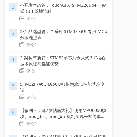
4-开发生态篇：TouchGFX+STM32Cube 一站
2
式 GUI 落地流程
评论
0
3-产品选型篇：全系列 STM32 GUI 专用 MCU
3
分级选型表
评论
0
2-架构革新篇：STM32单芯片嵌入式GUI核心
4
技术原理与性能优势
评论
0
STM32F746G-DISCO移植lvgl9.0性能基准测
5
试
评论
0
【福利三：逢7发帖赢大礼】使用MPU6050模
6
块、img_dsc、img_btn机制实现一些简单有
趣的动画效果
评论
0
【福利三：逢7发帖赢大礼】使用arc弧形拉条