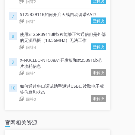
已解决
回答
2
ST25R3911B如何开启天线自动调谐AAT?
7
已解决
回答
1
使用ST25R3911B时SPI能够正常通信但是外部
8
的无源晶振（13.56MHZ）无法工作
已解决
回答
4
X-NUCLEO-NFC08A1开发板和st253916b芯
9
片功耗信息
未解决
回答
1
如何通过串口调试助手通过USB口读取电子标
10
签信息和状态
未解决
回答
0
官网相关资源