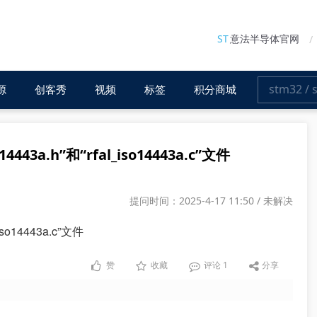
ST
意法半导体官网
源
创客秀
视频
标签
积分商城
4443a.h”和“rfal_iso14443a.c”文件
提问时间：2025-4-17 11:50 / 未解决
iso14443a.c”文件
赞
收藏
评论
1
分享