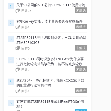
关于ST公司的NFC芯片ST25R3911b使用讨论
1
未解决
回答
25
实现carkey功能，读卡器需要具备哪些条件
2
未解决
回答
1
ST25R3911B无法读取到标签，MCU采用的是
3
STM32F103C8
未解决
回答
0
ST25R3911B同时识别多张NFCA卡为什么要
4
进行七轮轮询才能读取到，能不能减少轮数获
得更快的读取速度？
未解决
回答
2
st25ta64k，静态标签卡，能用RC522读卡器
5
的配置进行读写操作吗
未解决
回答
1
有没有将ST25R3911B集成到FreeRTOS的例
6
程？