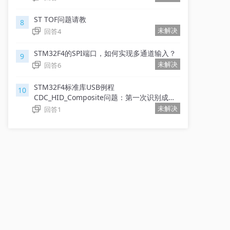
ST TOF问题请教
8
未解决
回答
4
STM32F4的SPI端口，如何实现多通道输入？
9
未解决
回答
6
STM32F4标准库USB例程
10
CDC_HID_Composite问题：第一次识别成
功，后续插入电脑均识别失败
未解决
回答
1