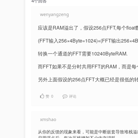
4个回答
wenyangzeng
应该是RAM溢出了，假设256点FFT,每个float
(FFT输入256×4Byte=1024)+(FFT输出256×4B
转换一个通道的FFT需要10240ByteRAM.
而FFT如果不是分时共用FFT的RAM，而是
另外上面假设的256点FFT大概已经是很低的
赞
0
评论
xmshao
从你的反馈的现象来看，可能是中断嵌套导致堆栈溢
启用浮点后，每次压栈增加不少内存消耗。