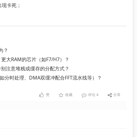
出现卡死；
为？
更大RAM的芯片（如F7/H7）？
否需特别注意堆栈或缓存的分配方式？
如分时处理、DMA双缓冲配合FFT流水线等）？
赞
收藏
评论
4
分享