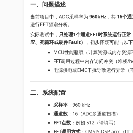
一、问题描述
当前项目中，ADC采样率为
，共
960kHz
16个通
进行FFT频谱分析。
实际测试中，
只处理1个通道FFT时系统运行正常
，初步怀疑可能与以下
应、死循环或硬件Fault）
MCU性能瓶颈（计算资源或内存资源
FFT调用过程中内存访问冲突（堆栈/h
电源供电或EMC干扰导致运行异常（
二、系统配置
采样率
：960 kHz
通道数
：16（ADC多通道扫描）
FFT点数
：例如 512（请填写）
FFT调用方式
：CMSIS-DSP arm_rfft_f