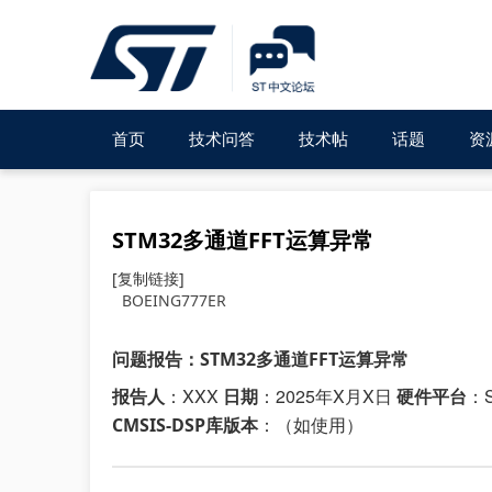
首页
技术问答
技术帖
话题
资
STM32多通道FFT运算异常
[复制链接]
BOEING777ER
问题报告：STM32多通道FFT运算异常
：XXX
：2025年X月X日
：S
报告人
日期
硬件平台
：（如使用）
CMSIS-DSP库版本