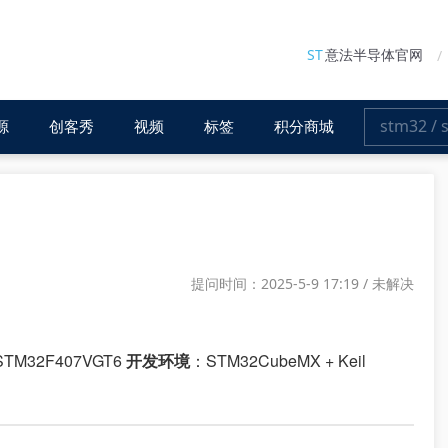
ST
意法半导体官网
源
创客秀
视频
标签
积分商城
提问时间：2025-5-9 17:19 / 未解决
TM32F407VGT6
：STM32CubeMX + Keil
开发环境