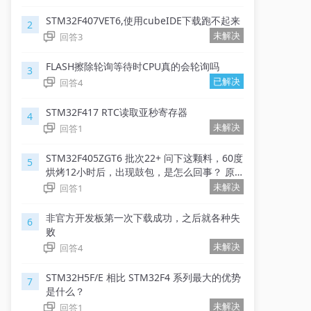
STM32F407VET6,使用cubeIDE下载跑不起来
2
未解决
回答
3
FLASH擦除轮询等待时CPU真的会轮询吗
3
已解决
回答
4
STM32F417 RTC读取亚秒寄存器
4
未解决
回答
1
STM32F405ZGT6 批次22+ 问下这颗料，60度
5
烘烤12小时后，出现鼓包，是怎么回事？ 原
厂有标准的烘烤温度范围 跟时长范围吗？
未解决
回答
1
非官方开发板第一次下载成功，之后就各种失
6
败
未解决
回答
4
STM32H5F/E 相比 STM32F4 系列最大的优势
7
是什么？
未解决
回答
1