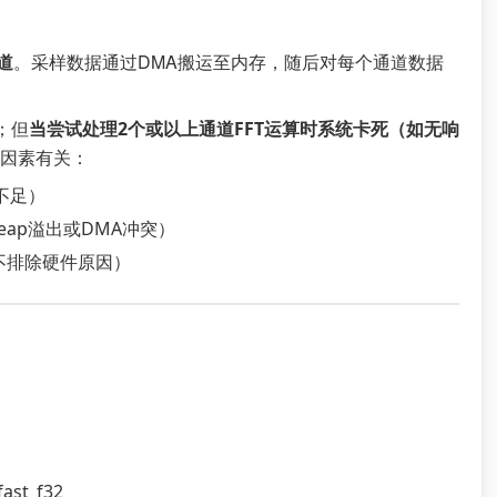
。采样数据通过DMA搬运至内存，随后对每个通道数据
道
；但
当尝试处理2个或以上通道FFT运算时系统卡死（如无响
因素有关：
不足）
eap溢出或DMA冲突）
不排除硬件原因）
ast_f32