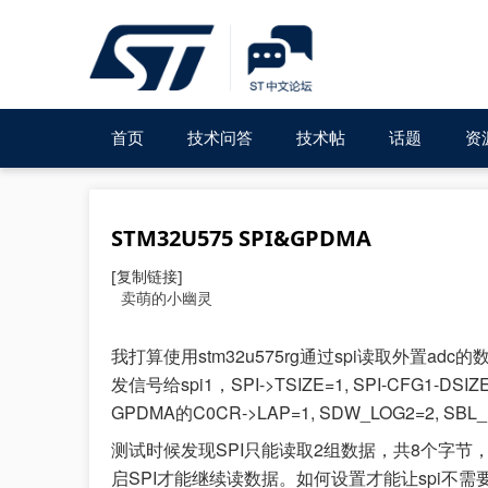
首页
技术问答
技术帖
话题
资
STM32U575 SPI&GPDMA
[复制链接]
卖萌的小幽灵
我打算使用stm32u575rg通过spi读取外置adc
发信号给spi1，SPI->TSIZE=1, SPI-CFG1-D
GPDMA的C0CR->LAP=1, SDW_LOG2=2, SBL_1
测试时候发现SPI只能读取2组数据，共8个字节，
启SPI才能继续读数据。如何设置才能让spi不