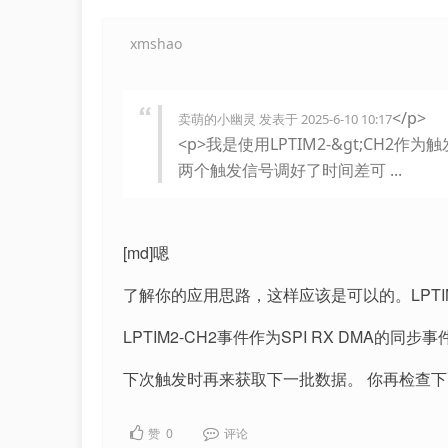
xmshao
</p>
卖萌的小幽灵 发表于 2025-6-10 10:17
<p>我是使用LPTIM2-&gt;CH2
两个触发信号调好了时间差可 ...
[md]嗯
了解你的应用思路，这样应该是可以的。LPT
LPTIM2-CH2事件作为SPI RX DMA
下次触发时再来获取下一批数据。 你再检查
赞
0
评论