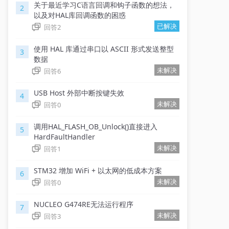
关于最近学习C语言回调和钩子函数的想法，
2
以及对HAL库回调函数的困惑
已解决
回答
2
使用 HAL 库通过串口以 ASCII 形式发送整型
3
数据
未解决
回答
6
USB Host 外部中断按键失效
4
未解决
回答
0
调用HAL_FLASH_OB_Unlock()直接进入
5
HardFaultHandler
未解决
回答
1
STM32 增加 WiFi + 以太网的低成本方案
6
未解决
回答
0
NUCLEO G474RE无法运行程序
7
未解决
回答
3