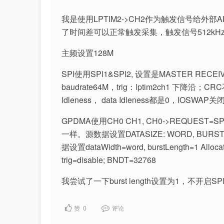
我是使用LPTIM2->CH2作为触发信号给外
了时间差可以正常触发采集，触发信号512kH
主频设置128M
SPI使用SPI1&SPI2, 设置是MASTER RECEIVE 
baudrate64M，trig：lptim2ch1 下降沿；
Idleness， data Idleness都是0，IOSWA
GPDMA使用CH0 CH1, CH0->REQUEST=S
一样。源数据设置DATASIZE: WORD, BURST LENGT
据设置dataWidth=word, burstLength=1 Allocated
trig=disable; BNDT=32768
我尝试了一下burst length设置为1，不
赞
0
评论