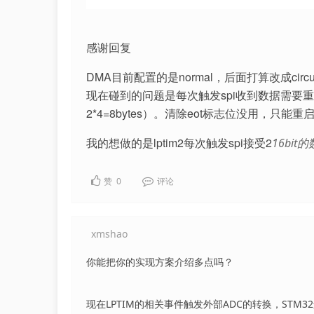
感谢回复
DMA目前配置的是normal，后面打算改成circ
现在碰到的问题是每次触发spi收到数据需要重
2*4=8bytes）。清除eot标志位没用，只能重启
我的想做的是lptim2每次触发spi接受2
16bit
赞
0
评论
xmshao
你能把你的实现方案介绍多点吗？
现在LPTIM的相关事件触发外部ADC的转换，STM3