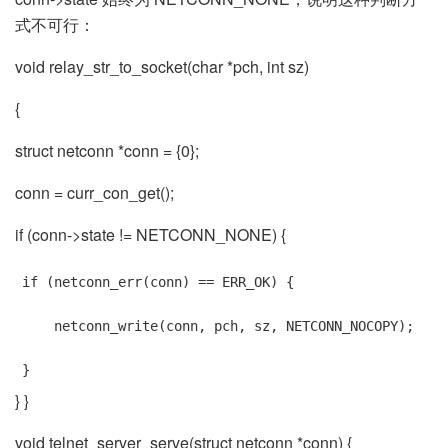
式不可行：
void relay_str_to_socket(char *pch, int sz)
{
struct netconn *conn = {0};
conn = curr_con_get();
if (conn->state != NETCONN_NONE) {
if (netconn_err(conn) == ERR_OK) {

    netconn_write(conn, pch, sz, NETCONN_NOCOPY);

}
} }
void telnet_server_serve(struct netconn *conn) {