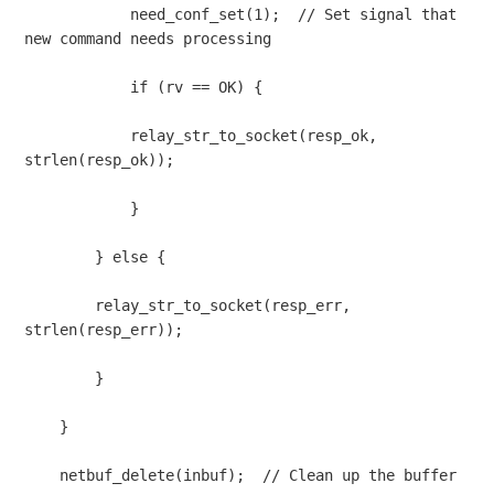
            need_conf_set(1);  // Set signal that 
new command needs processing

            if (rv == OK) {

            relay_str_to_socket(resp_ok, 
strlen(resp_ok));

            }

        } else {

        relay_str_to_socket(resp_err, 
strlen(resp_err));

        }

    }

    netbuf_delete(inbuf);  // Clean up the buffer
