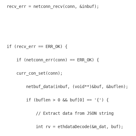
recv_err = netconn_recv(conn, &inbuf);

if (recv_err == ERR_OK) {

    if (netconn_err(conn) == ERR_OK) {

    curr_con_set(conn);

        netbuf_data(inbuf, (void**)&buf, &buflen);

        if (buflen > 0 && buf[0] == '{') {

            // Extract data from JSON string

            int rv = ethdataDecode(&m_dat, buf);
