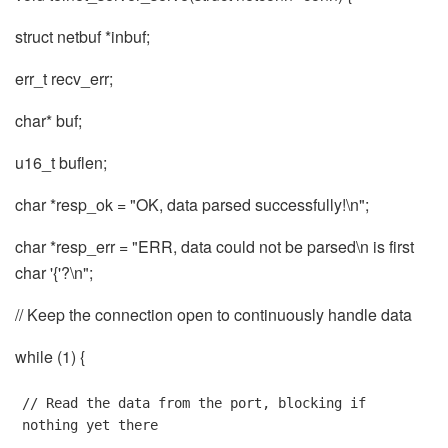
struct netbuf *inbuf;
err_t recv_err;
char* buf;
u16_t buflen;
char *resp_ok = "OK, data parsed successfully!\n";
char *resp_err = "ERR, data could not be parsed\n is first
char '{'?\n";
// Keep the connection open to continuously handle data
while (1) {
// Read the data from the port, blocking if 
nothing yet there
