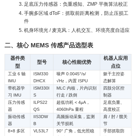
足底压力传感器：负重感知、ZMP 平衡算法校正
手腕多区域 dToF：抓取前距离检测，防止压损工
件
机身环境光 / 麦克风：人机交互、环境亮度自适应
二、核心 MEMS 传感产品选型表
器件类
机器人应用
型号
核心性能优势
型
点位
工业 6 轴
ISM330
噪声 0.0045°/s/
躯干主控姿
IMU
DHCX
√Hz，内置 ISPU
态解算
带机器学
ISM330I
MLC 内核，片内识别
四肢分区控
习 IMU
S
行走 / 跌倒
制器
压力传感
ILPS22
超低功耗 < 4μA，
足底负重、
器
QS
4060hPa 量程
高度校正
振动传感
IIS3DW
高频振动采集，监测
肩 / 肘 / 髋关
器
B
关节损耗
节
8×8 多区
VL53L7
90° 广角，低光照稳
手部抓取防