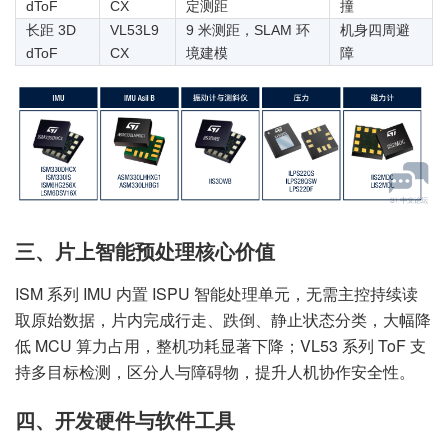
dToF
CX
定测距
撞
长距 3D
VL53L9
9 米测距，SLAM 环
机身四周避
dToF
CX
境建模
障
三、片上智能预处理核心价值
ISM 系列 IMU 内置 ISPU 智能处理单元，无需主控持续读
取原始数据，片内完成行走、跌倒、静止状态分类，大幅降
低 MCU 算力占用，整机功耗显著下降；VL53 系列 ToF 支
持多目标检测，区分人与障碍物，提升人机协作安全性。
四、开发硬件与软件工具