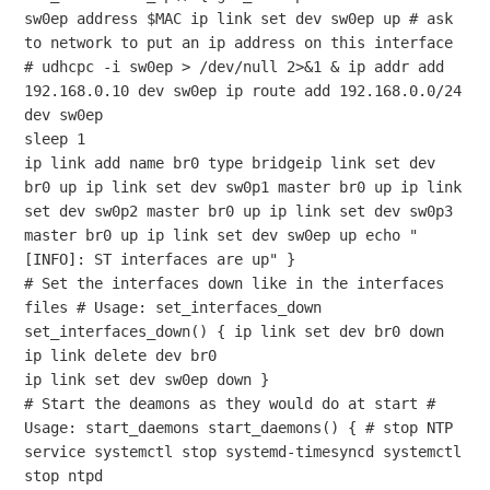
sw0ep address $MAC ip link set dev sw0ep up # ask 
to network to put an ip address on this interface 
# udhcpc -i sw0ep > /dev/null 2>&1 & ip addr add 
192.168.0.10 dev sw0ep ip route add 192.168.0.0/24 
dev sw0ep 

sleep 1 

ip link add name br0 type bridgeip link set dev 
br0 up ip link set dev sw0p1 master br0 up ip link 
set dev sw0p2 master br0 up ip link set dev sw0p3 
master br0 up ip link set dev sw0ep up echo "
[INFO]: ST interfaces are up" } 

# Set the interfaces down like in the interfaces 
files # Usage: set_interfaces_down 
set_interfaces_down() { ip link set dev br0 down 
ip link delete dev br0 

ip link set dev sw0ep down } 

# Start the deamons as they would do at start # 
Usage: start_daemons start_daemons() { # stop NTP 
service systemctl stop systemd-timesyncd systemctl 
stop ntpd 
