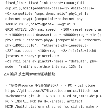
fixed_link: fixed-link {speed=<1000>;full-
duplex;};mdio1{#address-cells=<1>;#size-cells=
<0>;compatible="snps,dwmac-mdio";phy1_eth1: 
ethernet-phy@1 {compatible="ethernet-phy-
id001c.c816";reset-gpios=  <&gpioj 9 
GPIO_ACTIVE_LOW>;max-speed = <100>;reset-assert-us 
= <10000>;reset-deassert-us = <80000>;reg = <1>;};

phy2_eth1: ethernet-phy@2 {compatible = "ethernet-
phy-id001c.c816",  "ethernet-phy-ieee802.3-
c22";max-speed = <100>;reg = <2>;};};};&switch0 
{status = "okay";pinctrl-0 = 
<ð1_rmii_pins_a>;pinctrl-names = "default"; phy-
mode = "rmii"; st,ethsw-internal-125; };
2.4 编译以太网switch驱动模块
> *需要先source MP2开发的SDK* > > PC > git clone 
https://github.com/STMicroelectronics/tttech-tsn-
swchcontent.git -b 1.6.8 > PC > cd st,stm32-deip > 
PC > INSTALL_MOD_PATH=./install_artifact 
KDIR=/build platform=st sched=fsc sid=sid make > 