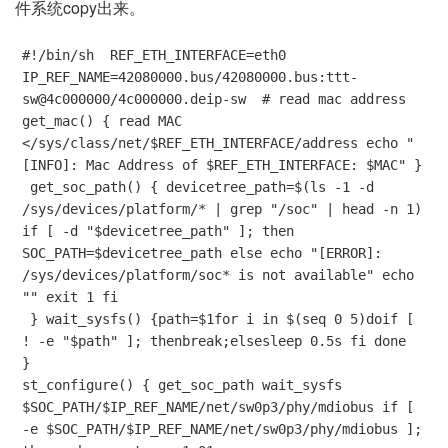
件系统copy出来。
#!/bin/sh  REF_ETH_INTERFACE=eth0 
IP_REF_NAME=42080000.bus/42080000.bus:ttt-
sw@4c000000/4c000000.deip-sw  # read mac address  
get_mac() { read MAC 
</sys/class/net/$REF_ETH_INTERFACE/address echo "
[INFO]: Mac Address of $REF_ETH_INTERFACE: $MAC" }

 get_soc_path() { devicetree_path=$(ls -1 -d 
/sys/devices/platform/* | grep "/soc" | head -n 1) 
if [ -d "$devicetree_path" ]; then 
SOC_PATH=$devicetree_path else echo "[ERROR]: 
/sys/devices/platform/soc* is not available" echo 
"" exit 1 fi

 } wait_sysfs() {path=$1for i in $(seq 0 5)doif [ 
! -e "$path" ]; thenbreak;elsesleep 0.5s fi done  
}

st_configure() { get_soc_path wait_sysfs 
$SOC_PATH/$IP_REF_NAME/net/sw0p3/phy/mdiobus if [ 
-e $SOC_PATH/$IP_REF_NAME/net/sw0p3/phy/mdiobus ]; 