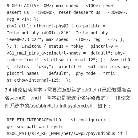
9 GPIO_ACTIVE_LOW>; max-speed = <100>; reset-
assert-us = <10000>; reset-deassert-us = <80000>; 
reg = <1>; }; 

phy2_eth1: ethernet-phy@2 { compatible = 
"ethernet-phy-id001c.c816", "ethernet-phy-
ieee802.3-c22"; max-speed = <100>; reg = <2>; }; 
}; }; &switch0 { status = "okay"; pinctrl-0 = 
<ð1_rmii_pins_a>;pinctrl-names = "default"; phy-
mode = "rmii"; st,ethsw-internal-125; };  &switch0 
{  status = "okay";  pinctrl-0 = <ð1_rmii_pins_a>;  
pinctrl-names = "default";  phy-mode = "rmii";  
st,ethsw-internal-125;  };
3.4 修改启动脚本（需要注意默认的eth0,eth1已经被重新命
名为end0，end1，脚本都是按这个名字修改的），修改文
件系统中的/usr/sbin/ttt-ip-init-systemd.sh，如下：
REF_ETH_INTERFACE=eth0 …… st_configure() { 
get_soc_path wait_sysfs 
$SOC_PATH/$IP_REF_NAME/net/sw0p3/phy/mdiobus if [ 