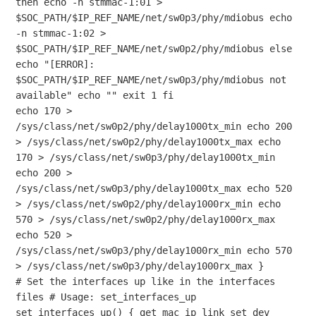
then echo -n stmmac-1:01 > 
$SOC_PATH/$IP_REF_NAME/net/sw0p3/phy/mdiobus echo 
-n stmmac-1:02 > 
$SOC_PATH/$IP_REF_NAME/net/sw0p2/phy/mdiobus else 
echo "[ERROR]: 
$SOC_PATH/$IP_REF_NAME/net/sw0p3/phy/mdiobus not 
available" echo "" exit 1 fi 

echo 170 > 
/sys/class/net/sw0p2/phy/delay1000tx_min echo 200 
> /sys/class/net/sw0p2/phy/delay1000tx_max echo 
170 > /sys/class/net/sw0p3/phy/delay1000tx_min 
echo 200 > 
/sys/class/net/sw0p3/phy/delay1000tx_max echo 520 
> /sys/class/net/sw0p2/phy/delay1000rx_min echo 
570 > /sys/class/net/sw0p2/phy/delay1000rx_max 
echo 520 > 
/sys/class/net/sw0p3/phy/delay1000rx_min echo 570 
> /sys/class/net/sw0p3/phy/delay1000rx_max } 

# Set the interfaces up like in the interfaces 
files # Usage: set_interfaces_up 
set_interfaces_up() { get_mac ip link set dev 