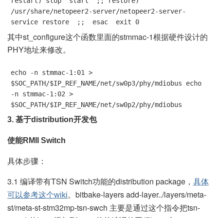
restart) stop  start  ;; restore)  
/usr/share/netopeer2-server/netopeer2-server-
service restore  ;;  esac  exit 0
其中st_configure这个函数里面的stmmac-1根据硬件设计的
PHY地址来修改。
echo -n stmmac-1:01 > 
$SOC_PATH/$IP_REF_NAME/net/sw0p3/phy/mdiobus echo 
-n stmmac-1:02 > 
$SOC_PATH/$IP_REF_NAME/net/sw0p2/phy/mdiobus
3. 基于distribution开发包
使能RMII Switch
具体步骤：
3.1 编译带有TSN Switch功能的distribution package，
具体
。bitbake-layers add-layer../layers/meta-
可以参考这个wiki
st/meta-st-stm32mp-tsn-swch 主要是通过这个指令把tsn-