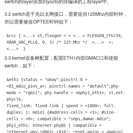
switch的layer添加到yocto的待编译的工程layer中。
3.2 switch是千兆以太网接口，需要提供125Mhz内部时钟，
所以需要修改OPTEE时钟如下：
&rcc { <...> st,flexgen = < <...> FLEXGEN_CFG(54, 
XBAR_SRC_PLL6, 0, 3) /* 125 Mhz */  <...>  >;  
<...>  }
3.3 kernel设备树配置，配置ETH1内部GMAC口和使能
switch，如下：
&eth1 {status = "okay";pinctrl-0 = 
<ð1_mdio_pins_a>; pinctrl-names = "default";phy-
mode = "rgmii"; phy-handle = <&phy1_eth1>; st,ext-
phyclk; 

fixed_link: fixed-link { speed = <1000>; full-
duplex; }; mdio1 {#address-cells = <1>; #size-
cells = <0>; compatible = "snps,dwmac-mdio"; 
phy1_eth1: ethernet-phy@1 { compatible = 
"ethernet-phy-id001c.c816"; reset-gpios = <&gpioj 