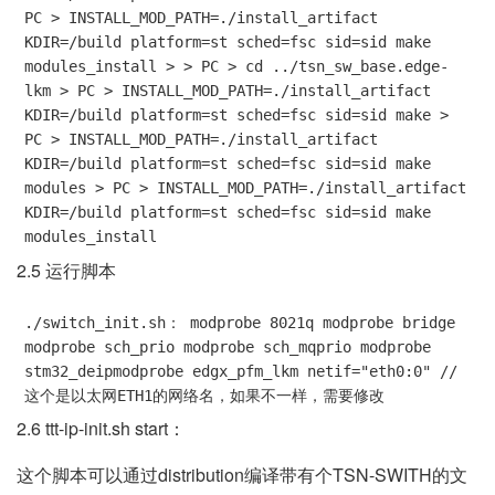
PC > INSTALL_MOD_PATH=./install_artifact 
KDIR=/build platform=st sched=fsc sid=sid make 
modules_install > > PC > cd ../tsn_sw_base.edge-
lkm > PC > INSTALL_MOD_PATH=./install_artifact 
KDIR=/build platform=st sched=fsc sid=sid make > 
PC > INSTALL_MOD_PATH=./install_artifact 
KDIR=/build platform=st sched=fsc sid=sid make 
modules > PC > INSTALL_MOD_PATH=./install_artifact 
KDIR=/build platform=st sched=fsc sid=sid make 
modules_install
2.5 运行脚本
./switch_init.sh： modprobe 8021q modprobe bridge 
modprobe sch_prio modprobe sch_mqprio modprobe 
stm32_deipmodprobe edgx_pfm_lkm netif="eth0:0" //
这个是以太网ETH1的网络名，如果不一样，需要修改
2.6 ttt-ip-init.sh start：
这个脚本可以通过distribution编译带有个TSN-SWITH的文