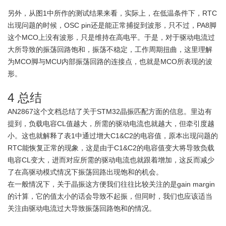
另外，从图1中所作的测试结果来看，实际上，在低温条件下，RTC
出现问题的时候，OSC pin还是能正常捕捉到波形，只不过，PA8脚
这个MCO上没有波形，只是维持在高电平。于是，对于驱动电流过
大所导致的振荡回路饱和，振荡不稳定，工作周期扭曲，这里理解
为MCO脚与MCU内部振荡回路的连接点，也就是MCO所表现的波
形。
4 总结
AN2867这个文档总结了关于STM32晶振匹配方面的信息。里边有
提到，负载电容CL值越大，所需的驱动电流也就越大，但牵引度越
小。这也就解释了表1中通过增大C1&C2的电容值，原本出现问题的
RTC能恢复正常的现象，这是由于C1&C2的电容值变大将导致负载
电容CL变大，进而对应所需的驱动电流也就跟着增加，这反而减少
了在高驱动模式情况下振荡回路出现饱和的机会。
在一般情况下，关于晶振这方便我们往往比较关注的是gain margin
的计算，它的值太小的话会导致不起振，但同时，我们也应该适当
关注由驱动电流过大导致振荡回路饱和的情况。