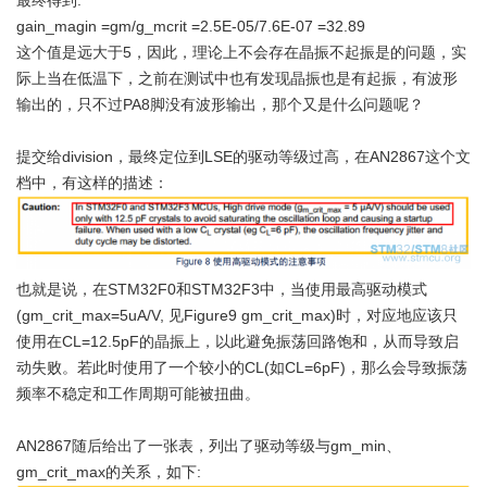
最终得到:
gain_magin =gm/g_mcrit =2.5E-05/7.6E-07 =32.89
这个值是远大于5，因此，理论上不会存在晶振不起振是的问题，实
际上当在低温下，之前在测试中也有发现晶振也是有起振，有波形
输出的，只不过PA8脚没有波形输出，那个又是什么问题呢？
提交给division，最终定位到LSE的驱动等级过高，在AN2867这个文
档中，有这样的描述：
也就是说，在STM32F0和STM32F3中，当使用最高驱动模式
(gm_crit_max=5uA/V, 见Figure9 gm_crit_max)时，对应地应该只
使用在CL=12.5pF的晶振上，以此避免振荡回路饱和，从而导致启
动失败。若此时使用了一个较小的CL(如CL=6pF)，那么会导致振荡
频率不稳定和工作周期可能被扭曲。
AN2867随后给出了一张表，列出了驱动等级与gm_min、
gm_crit_max的关系，如下: