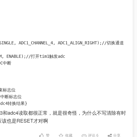
_SINGLE, ADC1_CHANNEL_4, ADC1_ALIGN_RIGHT);//切换通道
IM, ENABLE);//打开tim1触发adc

DC中断

结束标志位

/清除中断标志位

获取adc4转换结果}
3和adc4读取都很正常，就是很奇怪，为什么不写清除有时
该也是RESET才对啊
赞
收藏
评论
6
分享