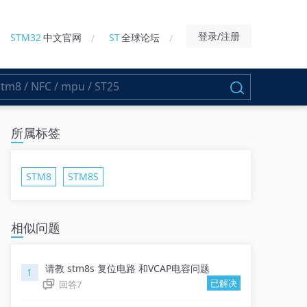
登录/注册
STM32
中文官网
ST
全球论坛
所属标签
STM8
STM8S
相似问题
请教 stm8s 复位电路 和VCAP电容问题
1
已解决
回答
7