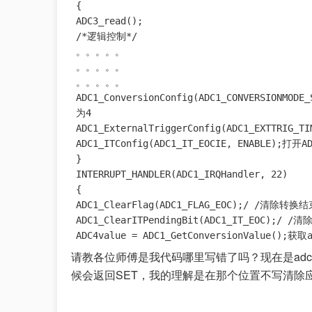
{

ADC3_read();

/*逻辑控制*/

。。。。。

。。。。。

。。。。。

ADC1_ConversionConfig(ADC1_CONVERSIONMODE
为4

ADC1_ExternalTriggerConfig(ADC1_EXTTRIG_T
ADC1_ITConfig(ADC1_IT_EOCIE, ENABLE);打开A
}

INTERRUPT_HANDLER(ADC1_IRQHandler, 22)

{

ADC1_ClearFlag(ADC1_FLAG_EOC);/ /清除转换
ADC1_ClearITPendingBit(ADC1_IT_EOC);/ 
ADC4value = ADC1_GetConversionValue();
请教各位师傅是我代码哪里写错了吗？现在是adc
候会返回SET，我的理解是在那个位置不写清除应