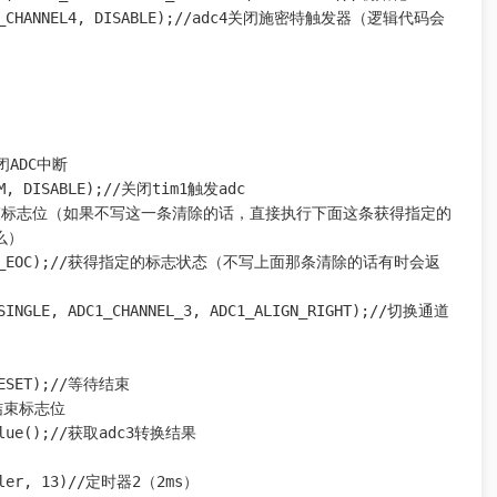
TTRIG_CHANNEL4, DISABLE);//adc4关闭施密特触发器（逻辑代码会
关闭ADC中断

IM, DISABLE);//关闭tim1触发adc

//清除转换结束标志位（如果不写这一条清除的话，直接执行下面这条获得指定的
）

DC1_FLAG_EOC);//获得指定的标志状态（不写上面那条清除的话有时会返
_SINGLE, ADC1_CHANNEL_3, ADC1_ALIGN_RIGHT);//切换通道
=RESET);//等待结束

换结束标志位

Value();//获取adc3转换结果

ndler, 13)//定时器2（2ms）
