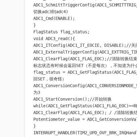
ADC1_SchmittTriggerConfig(ADC1_SCHMIT
切换adc3到adc4)

ADC1_Cmd(ENABLE);

}

FlagStatus flag_status;

void ADC3_read(){

ADC1_ITConfig(ADC1_IT_EOCIE, DISABLE);//
ADC1_ExternalTriggerConfig(ADC1_EXTTRIG_T
ADC1_ClearFlag(ADC1_FLAG_EOC);
标志状态有时候会返回SET（不是每次），不知道为什么
flag_status = ADC1_GetFlagStatus(A
回SET，很奇怪）

ADC1_ConversionConfig(ADC1_CONVERSIONMODE
为3

ADC1_StartConversion();//开始转换

while(ADC1_GetFlagStatus(ADC1_FLAG_EOC)=
ADC1_ClearFlag(ADC1_FLAG_EOC); / /清除转
Potentiometer_value = ADC1_GetConversion
}

INTERRUPT_HANDLER(TIM2_UPD_OVF_BRK_IRQHa