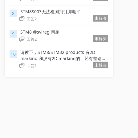
STM8S003无法检测到引脚电平
8
未解决
回答
2
STM8 @svlreg 问题
9
未解决
回答
2
请教下，STM8/STM32 products 有2D
10
marking 和没有2D marking的工艺有差别
吗？
未解决
回答
1