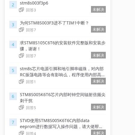
stm8s003f3p6
2
未解决
回答
3
为何STM8S003F3进不了TIM1中断？
3
未解决
回答
7
求STM8S105C6T6的安装软件完整版和安装步
4
骤，谢谢！
未解决
回答
7
stm8s芯片电源引脚和地引脚串磁珠，对内部
5
RC振荡电路等会有影响么，程序使用内部高速
RC？
未解决
回答
1
STM8S005K6T6芯片内部时钟空间辐射倍频尖
6
刺干扰
未解决
回答
5
STVD使用STM8S005K6T6C内部data
7
eeprom进行数据写入操作问题，请大佬帮忙
看下
未解决
回答
4