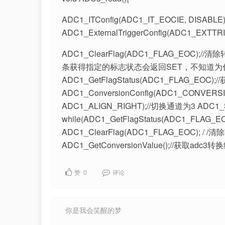
ADC1_ITConfig(ADC1_IT_EOCIE, DISAB
ADC1_ExternalTriggerConfig(ADC1_EXTTR
ADC1_ClearFlag(ADC1_FLAG_E
条获得指定的标志状态会返回SET，不知道为什么） f
ADC1_GetFlagStatus(ADC1_FLAG_EO
ADC1_ConversionConfig(ADC1_CONVER
ADC1_ALIGN_RIGHT);//切换通道为3 ADC1_St
while(ADC1_GetFlagStatus(ADC1_FLAG_
ADC1_ClearFlag(ADC1_FLAG_EOC); / /清
ADC1_GetConversionValue();//获取adc3转
赞
0
评论
你是我会笑醒的梦