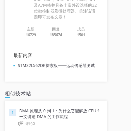
及A7内核并具备丰富外设选择的32
位微控制器及微处理器。关注该话
题即可发布文章！
主题
回复
成员
16729
185674
1501
最新内容
STM32L562DK探索板——运动传感器测试
相似技术帖
DMA 原理从 0 到 1：为什么它能解放 CPU？
1
一文讲透 DMA 的工作流程
评论
0