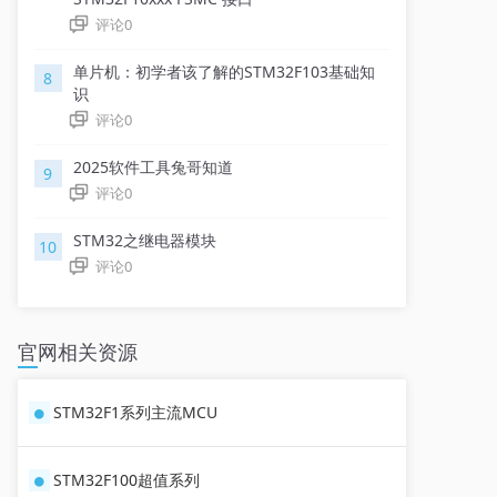
评论
0
单片机：初学者该了解的STM32F103基础知
8
识
评论
0
2025软件工具兔哥知道
9
评论
0
STM32之继电器模块
10
评论
0
官网相关资源
STM32F1系列主流MCU
STM32F100超值系列