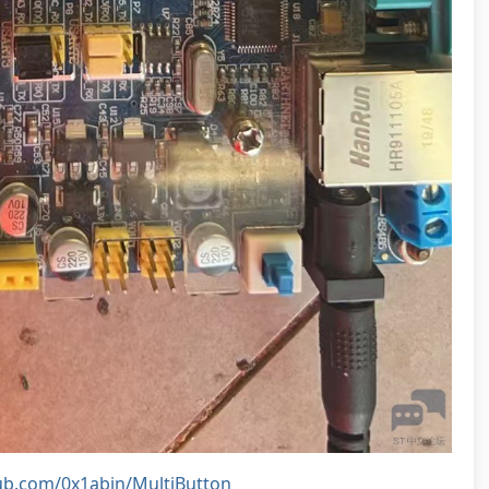
hub.com/0x1abin/MultiButton