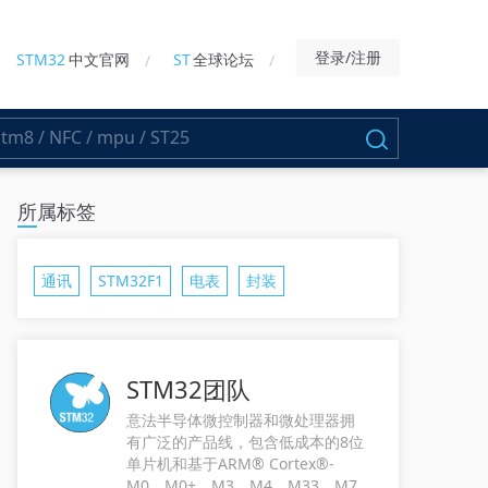
登录/注册
STM32
中文官网
ST
全球论坛
所属标签
通讯
STM32F1
电表
封装
STM32团队
意法半导体微控制器和微处理器拥
有广泛的产品线，包含低成本的8位
单片机和基于ARM® Cortex®-
M0、M0+、M3、M4、M33、M7