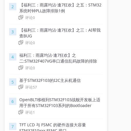
【福利三：雨露均沾·逢7狂欢】之五：STM32
2
系统时钟PLL故障排除1例
评论
0
【福利三：雨露均沾·逢7狂欢】之三：AI帮我
3
查BUG
评论
0
福利三：雨露均沾·逢7狂欢】之
4
二:STM32F407VG串口通信乱码故障的排除
评论
0
基于STM32F103的I2C主从机通信
5
评论
57
OpenBLT移植到STM32F103战舰开发板上适
6
用于所有STM32F103系列的Bootloader
评论
1
TFT LCD 与 FSMC 的硬件连接大容量
7
STM32F10xxx FSMC 接口