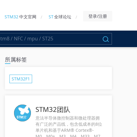
登录/注册
STM32
中文官网
ST
全球论坛
所属标签
STM32F1
STM32团队
意法半导体微控制器和微处理器拥
有广泛的产品线，包含低成本的8位
单片机和基于ARM® Cortex®-
M0、M0+、M3、M4、M33、M7