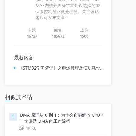
及A7内核并具备丰富外设选择的32
位微控制器及微处理器。关注该话
题即可发布文章！
主题
回复
成员
16727
185672
1500
最新内容
《STM32学习笔记》之电源管理及低功耗设计要点
相似技术帖
DMA 原理从 0 到 1：为什么它能解放 CPU？
1
一文讲透 DMA 的工作流程
评论
0