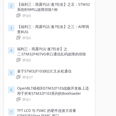
【福利三：雨露均沾·逢7狂欢】之五：STM32
2
系统时钟PLL故障排除1例
评论
0
【福利三：雨露均沾·逢7狂欢】之三：AI帮我
3
查BUG
评论
0
福利三：雨露均沾·逢7狂欢】之
4
二:STM32F407VG串口通信乱码故障的排除
评论
0
基于STM32F103的I2C主从机通信
5
评论
57
OpenBLT移植到STM32F103战舰开发板上适
6
用于所有STM32F103系列的Bootloader
评论
1
TFT LCD 与 FSMC 的硬件连接大容量
7
STM32F10xxx FSMC 接口