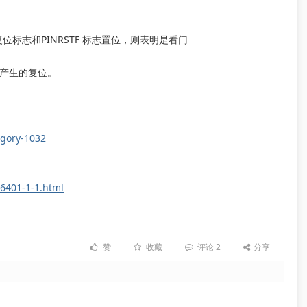
：
标志和PINRSTF 标志置位，则表明是看门
低产生的复位。
egory-1032
6401-1-1.html
赞
收藏
评论
2
分享