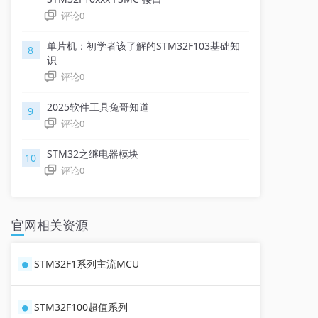
评论
0
单片机：初学者该了解的STM32F103基础知
8
识
评论
0
2025软件工具兔哥知道
9
评论
0
STM32之继电器模块
10
评论
0
官网相关资源
STM32F1系列主流MCU
STM32F100超值系列