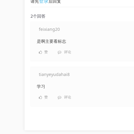
登录
请先
后回复
2个回答
feixiang20
是啊主要看标志
赞
评论
tianyeyudahai8
学习
赞
评论