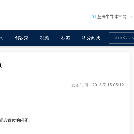
ST
意法半导体官网
源
创客秀
视频
标签
积分商城
题
发布时间：2016-7-15 05:12
TF 标志置位的问题。