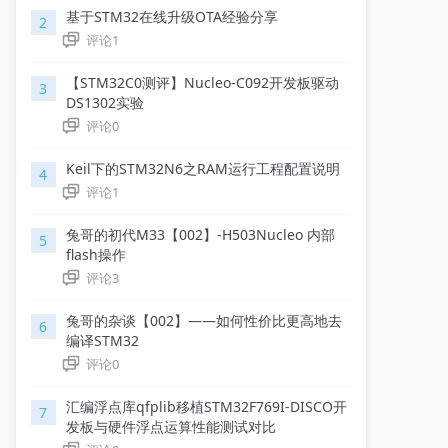
基于STM32在线升级OTA经验分享
2
评论
1
【STM32C0测评】Nucleo-C092开发板驱动
3
DS1302实验
评论
0
Keil下的STM32N6之RAM运行工程配置说明
4
评论
1
兔哥的初代M33【002】-H503Nucleo 内部
5
flash操作
评论
3
兔哥的杂谈【002】——如何性价比更高地去
6
编译STM32
评论
0
汇编浮点库qfplib移植STM32F769I-DISCO开
7
发板与硬件浮点运算性能测试对比