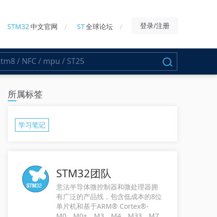
登录/注册
STM32
中文官网
ST
全球论坛
所属标签
学习笔记
STM32团队
意法半导体微控制器和微处理器拥
有广泛的产品线，包含低成本的8位
单片机和基于ARM® Cortex®-
M0、M0+、M3、M4、M33、M7