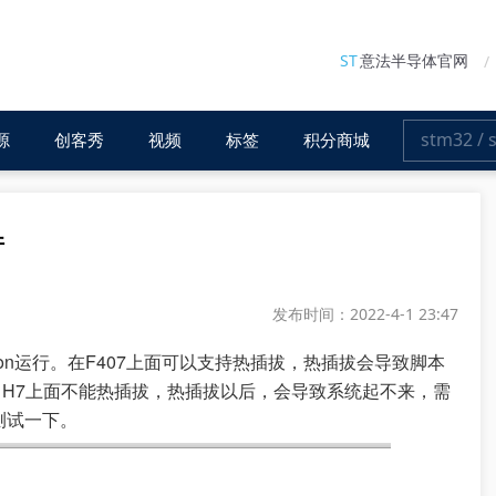
ST
意法半导体官网
源
创客秀
视频
标签
积分商城
件
发布时间：2022-4-1 23:47
thon运行。在F407上面可以支持热插拔，热插拔会导致脚本
H7上面不能热插拔，热插拔以后，会导致系统起不来，需
测试一下。