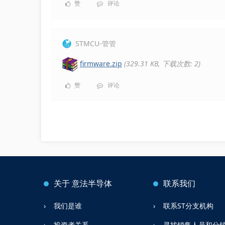
赞
评论
STMCU-管管
firmware.zip
(329.31 KB, 下载次数: 2)
赞
评论
关于
意法半导体
联系我们
我们是谁
联系ST分支机构
投资者关系
寻找销售人员和分