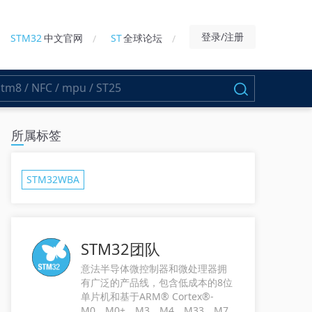
登录/注册
STM32
中文官网
ST
全球论坛
所属标签
STM32WBA
STM32团队
意法半导体微控制器和微处理器拥
有广泛的产品线，包含低成本的8位
单片机和基于ARM® Cortex®-
M0、M0+、M3、M4、M33、M7