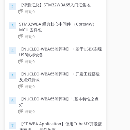
【评测汇总】STM32WBA65入门汇集地
2
评论
0
STM32WBA 经典核心中间件 （CoreMW）
3
MCU 固件包
评论
0
【NUCLEO-WBA65RI评测】 + 基于USBX实现
4
USB鼠标设备
评论
0
【NUCLEO-WBA65RI评测】 + 开发工程搭建
5
及点灯测试
评论
0
【NUCLEO-WBA65RI评测】1.基本特性之点
6
灯
评论
0
【ST WBA Application】使用CubeMX开发蓝
7
牙应用——硬件配置