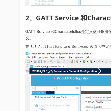
2、GATT Service 和Charac
GATT Service 和Characteristics是定义蓝牙
义。
在
选项卡中定
BLE Applications and Serivces