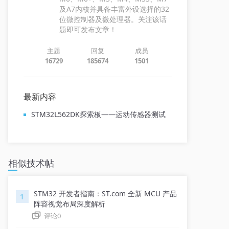
及A7内核并具备丰富外设选择的32
位微控制器及微处理器。关注该话
题即可发布文章！
主题
回复
成员
16729
185674
1501
最新内容
STM32L562DK探索板——运动传感器测试
相似技术帖
STM32 开发者指南：ST.com 全新 MCU 产品
1
阵容视觉布局深度解析
评论
0