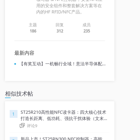
用的安全组件和整套解决方案等在
内的HF RFID/NFC产品。
主题
回复
成员
186
312
235
最新内容
【有奖互动】一机畅行全域！意法半导体配齐Aliro全套解决方案
相似技术帖
ST25R210高性能NFC读卡器：四大核心技术
1
打造长距离、低功耗、强抗干扰体验（文末福
利）
评论
9
新品上市！ST25RN300 NFC控制器：高能