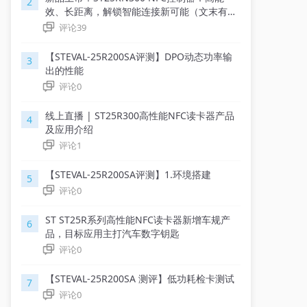
2
效、长距离，解锁智能连接新可能（文末有
奖）
评论
39
【STEVAL-25R200SA评测】DPO动态功率输
3
出的性能
评论
0
线上直播 | ST25R300高性能NFC读卡器产品
4
及应用介绍
评论
1
【STEVAL-25R200SA评测】1.环境搭建
5
评论
0
ST ST25R系列高性能NFC读卡器新增车规产
6
品，目标应用主打汽车数字钥匙
评论
0
【STEVAL-25R200SA 测评】低功耗检卡测试
7
评论
0