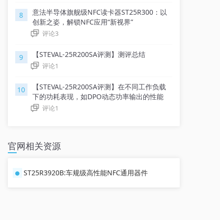
意法半导体旗舰级NFC读卡器ST25R300：以
8
创新之姿，解锁NFC应用“新视界”
评论
3
【STEVAL-25R200SA评测】测评总结
9
评论
1
【STEVAL-25R200SA评测】在不同工作负载
10
下的功耗表现，如DPO动态功率输出的性能
评论
1
官网相关资源
ST25R3920B:车规级高性能NFC通用器件