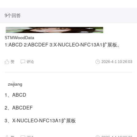
9个回答
STMWoodData
1:ABCD 2:ABCDEF 3:X-NUCLEO-NFC13A1扩展板。
赞
评论
2026-4-1 10:26:03
zwjiang
1、ABCD
2、ABCDEF
3、X-NUCLEO-NFC13A1扩展板