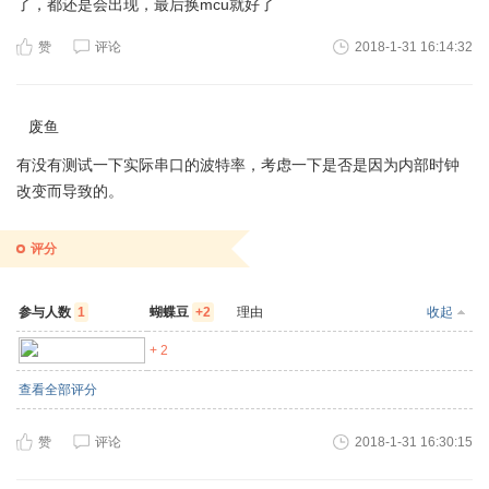
了，都还是会出现，最后换mcu就好了
赞
评论
2018-1-31 16:14:32
废鱼
有没有测试一下实际串口的波特率，考虑一下是否是因为内部时钟
改变而导致的。
评分
参与人数
1
蝴蝶豆
+2
理由
收起
zero99
+ 2
查看全部评分
赞
评论
2018-1-31 16:30:15