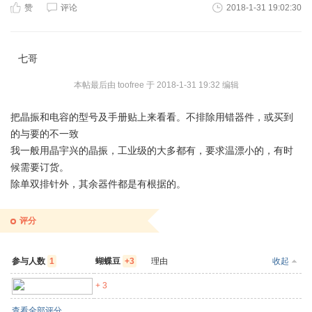
赞
评论
2018-1-31 19:02:30
七哥
本帖最后由 toofree 于 2018-1-31 19:32 编辑
把晶振和电容的型号及手册贴上来看看。不排除用错器件，或买到
的与要的不一致
我一般用晶宇兴的晶振，工业级的大多都有，要求温漂小的，有时
候需要订货。
除单双排针外，其余器件都是有根据的。
评分
参与人数
1
蝴蝶豆
+3
理由
收起
zero99
+ 3
查看全部评分