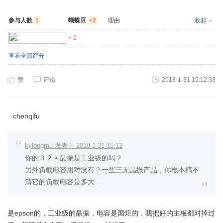
参与人数
1
蝴蝶豆
+2
理由
收起
zero99
+ 2
查看全部评分
赞
评论
2018-1-31 15:12:33
chenqifu
kylongmu 发表于 2018-1-31 15:12
你的３２ｋ晶振是工业级的吗？
另外负载电容用对没有？一些三无晶振产品，你根本搞不
清它的负载电容是多大 ...
是epson的，工业级的晶振，电容是国炬的，我把好的主板都对掉过