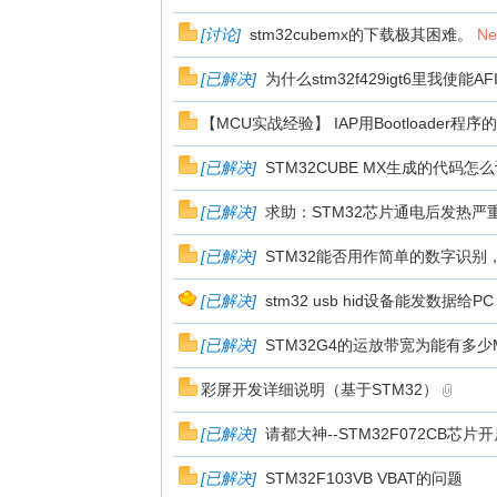
[
讨论
]
stm32cubemx的下载极其困难。
N
体
[
已解决
]
为什么stm32f429igt6里我使能
【MCU实战经验】 IAP用Bootloader程序
[
已解决
]
STM32CUBE MX生成的代码怎
[
已解决
]
求助：STM32芯片通电后发热严
[
已解决
]
STM32能否用作简单的数字识别
中
[
已解决
]
stm32 usb hid设备能发数据
[
已解决
]
STM32G4的运放带宽为能有多少
彩屏开发详细说明（基于STM32）
[
已解决
]
请都大神--STM32F072CB芯片
[
已解决
]
STM32F103VB VBAT的问题
文