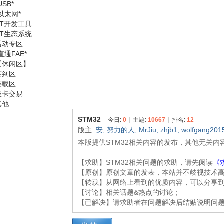
USB*
*以太网*
ST开发工具
ST生态系统
活动专区
直通FAE*
【休闲区】
意
签到区
连载区
板卡交易
其他
STM32
今日:
0
|
主题:
10667
|
排名:
12
版主:
安
,
努力的人
,
MrJiu
,
zhjb1
,
wolfgang201
本版提供STM32相关内容的发布，其他无关
【求助】STM32相关问题的求助，请先阅读
《
法
【原创】原创文章的发表，本站并不歧视技术
【转载】从网络上看到的优质内容，可以分享
【讨论】相关话题&热点的讨论；
【已解决】请求助者在问题解决后结贴说明问