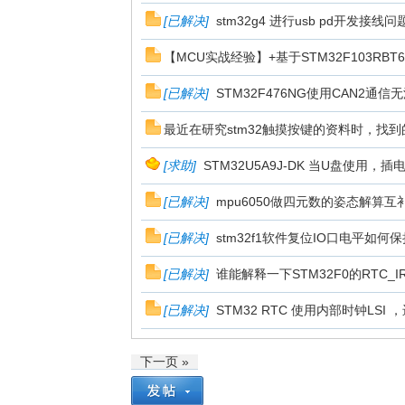
[
已解决
]
stm32g4 进行usb pd开发接线问
【MCU实战经验】+基于STM32F103RB
[
已解决
]
STM32F476NG使用CAN2通
最近在研究stm32触摸按键的资料时，找到
[
求助
]
STM32U5A9J-DK 当U盘使用，
论
[
已解决
]
mpu6050做四元数的姿态解算
[
已解决
]
stm32f1软件复位IO口电平如何保
[
已解决
]
谁能解释一下STM32F0的RTC_IRQ
[
已解决
]
STM32 RTC 使用内部时钟LSI
坛
下一页 »