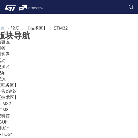
论坛
【技术区】
STM32
版块导航
内容区
问答
创客秀
S
»
›
›
活动
资源区
视频
资源
【吧务区】
公告&建议
【技术区】
TM32
TM8
资料馆
T
GUI*
电机*
RTOS*