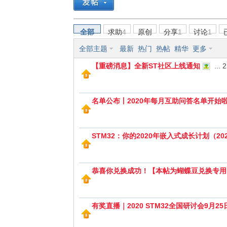
全部
求助
4
原创
分享
1
讨论
1
半
全部主题
最新
热门
热帖
精华
更多
【重磅消息】全新ST社区上线通知
...
2
名单公布丨2020年每月互助问答名单开始
STM32：你的2020年嵌入式成长计划（20
导
恭喜你兑换成功！【本帖为蝴蝶豆兑换专用】
有奖直播｜2020 STM32全国研讨会9月2